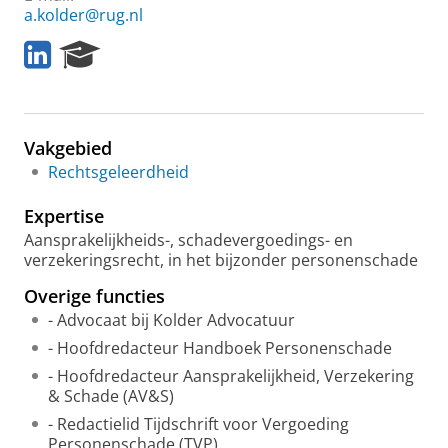
a.kolder@rug.nl
L
R
i
e
n
s
k
e
e
a
Vakgebied
d
r
I
c
Rechtsgeleerdheid
n
h
P
Expertise
o
Aansprakelijkheids-, schadevergoedings- en
r
verzekeringsrecht, in het bijzonder personenschade
t
a
Overige functies
l
- Advocaat bij Kolder Advocatuur
- Hoofdredacteur Handboek Personenschade
- Hoofdredacteur Aansprakelijkheid, Verzekering
& Schade (AV&S)
- Redactielid Tijdschrift voor Vergoeding
Personenschade (TVP)