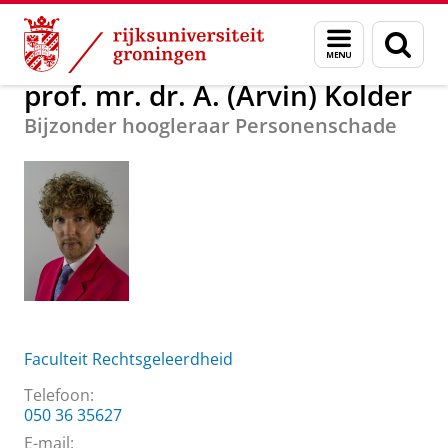
Skip
Skip
Over ons
prof. mr. dr. A. (Arvin) Kolder
Menu
Zoek
to
to
en
Content
Navigation
zoeken
prof. mr. dr. A. (Arvin) Kolder
Bijzonder hoogleraar Personenschade
Faculteit Rechtsgeleerdheid
Telefoon:
050 36 35627
E-mail: