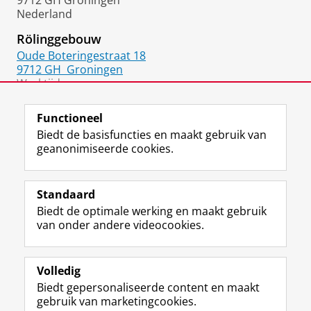
9712 GH Groningen
Nederland
Rölinggebouw
Oude Boteringestraat 18
9712 GH
Groningen
Werktijden:
Vrijdag
Functioneel
Biedt de basisfuncties en maakt gebruik van
geanonimiseerde cookies.
F
L
R
I
Y
Volg de RUG
a
i
S
n
o
Standaard
c
n
S
s
u
Biedt de optimale werking en maakt gebruik
e
k
-
t
T
Studiekiezers
van onder andere videocookies.
b
e
f
a
u
Maatschappij/bedrijven
o
d
e
g
b
o
I
e
r
e
Alumni
k
n
d
a
-
Volledig
p
-
R
m
k
Biedt gepersonaliseerde content en maakt
Over ons
a
p
i
-
a
gebruik van marketingcookies.