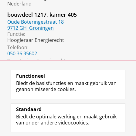
Nederland
bouwdeel 1217, kamer 405
Oude Boteringestraat 18
9712 GH
Groningen
Functie:
Hoogleraar Energierecht
Telefoon:
050 36 35602
Secretariaat Energierecht:
050 36 33438
Functioneel
Biedt de basisfuncties en maakt gebruik van
geanonimiseerde cookies.
F
L
R
I
Y
Volg de RUG
a
i
S
n
o
Standaard
c
n
S
s
u
Biedt de optimale werking en maakt gebruik
e
k
-
t
T
Studiekiezers
van onder andere videocookies.
b
e
f
a
u
Maatschappij/bedrijven
o
d
e
g
b