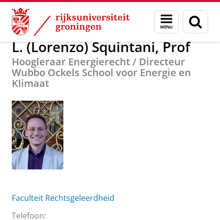
Skip
Skip
Over ons
L. (Lorenzo) Squintani, Prof
Menu
Zoek
to
to
en
Content
Navigation
zoeken
L. (Lorenzo) Squintani, Prof
Hoogleraar Energierecht / Directeur
Wubbo Ockels School voor Energie en
Klimaat
Faculteit Rechtsgeleerdheid
Telefoon: