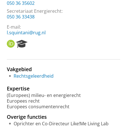
050 36 35602
Secretariaat Energierecht:
050 36 33438
E-mail:
l.squintani@rug.nl
O
R
R
e
C
s
I
e
D
a
Vakgebied
r
Rechtsgeleerdheid
c
h
Expertise
P
o
(Europees) milieu- en energierecht
r
Europees recht
t
Europees consumentenrecht
a
Overige functies
l
Oprichter en Co-Directeur Like!Me Living Lab