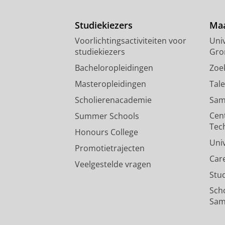
Studiekiezers
Maa
Voorlichtingsactiviteiten voor
Univ
studiekiezers
Gro
Bacheloropleidingen
Zoe
Masteropleidingen
Tal
Scholierenacademie
Sam
Cen
Summer Schools
Tec
Honours College
Uni
Promotietrajecten
Car
Veelgestelde vragen
Stu
Sch
Sam