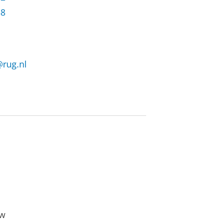
38
@rug.nl
aw