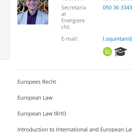
Secretaria
050 36 334
at
Energiere
cht:
E-mail:
l.squintani
O
R
R
e
C
s
I
e
D
a
Europees Recht
r
c
h
European Law
P
o
European Law IR/IO
r
t
a
Introduction to International and European L