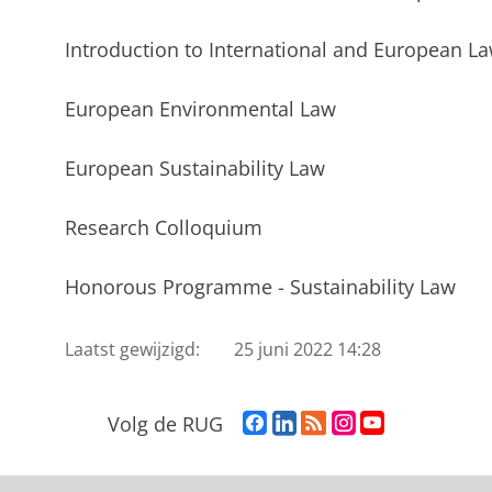
l
Introduction to International and European La
European Environmental Law
European Sustainability Law
Research Colloquium
Honorous Programme - Sustainability Law
Laatst gewijzigd:
25 juni 2022 14:28
F
L
R
I
Y
Volg de RUG
a
i
S
n
o
c
n
S
s
u