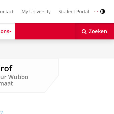
ontact
My University
Student Portal
Contr
Nederlands
English
 ons
Zoeken
Prof
teur Wubbo
imaat
02