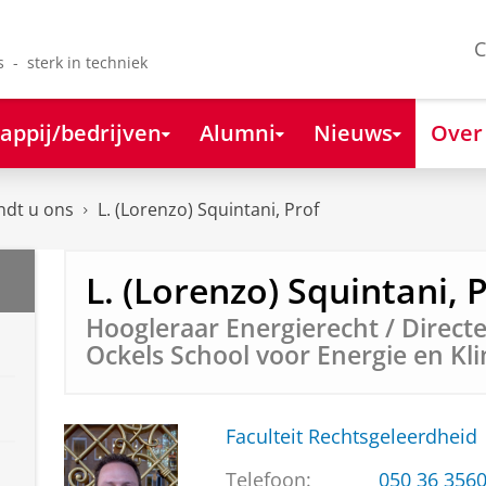
C
s - sterk in techniek
appij/bedrijven
Alumni
Nieuws
Over
ndt u ons
L. (Lorenzo) Squintani, Prof
L. (Lorenzo) Squintani, 
Hoogleraar Energierecht / Direc
Ockels School voor Energie en Kl
Faculteit Rechtsgeleerdheid
Telefoon:
050 36 356