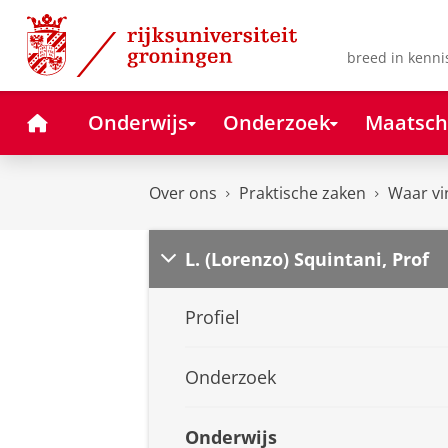
Skip
Skip
to
to
Content
Navigation
breed in kenni
Home
Onderwijs
Onderzoek
Maatsch
Over ons
Praktische zaken
Waar vi
L. (Lorenzo) Squintani, Prof
Profiel
Onderzoek
Onderwijs