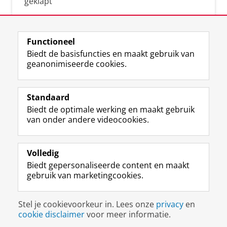
geklapt
Functioneel
Biedt de basisfuncties en maakt gebruik van
geanonimiseerde cookies.
F
L
R
I
Y
Volg de RUG
a
i
S
n
o
Standaard
c
n
S
s
u
Biedt de optimale werking en maakt gebruik
e
k
-
t
T
Studiekiezers
van onder andere videocookies.
b
e
f
a
u
Maatschappij/bedrijven
o
d
e
g
b
o
I
e
r
e
Alumni
k
n
d
a
-
Volledig
p
-
R
m
k
Biedt gepersonaliseerde content en maakt
Over ons
a
p
i
-
a
gebruik van marketingcookies.
g
a
j
a
n
i
g
k
c
a
Disclaimer & Copyright
Privacy
Cookies
n
i
s
c
a
Stel je cookievoorkeur in. Lees onze
privacy
en
Inloggen
a
n
u
o
l
cookie disclaimer
voor meer informatie.
R
a
n
u
R