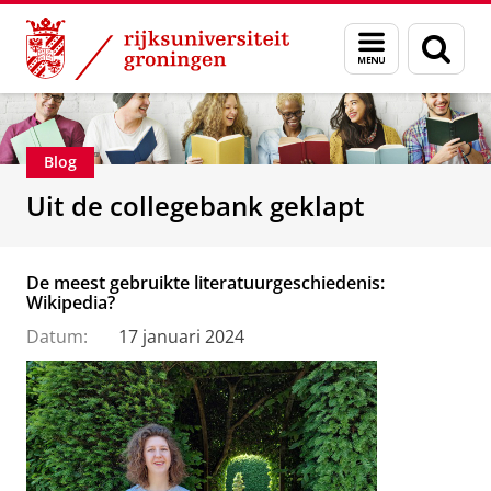
Skip
Skip
Over ons
Faculteit der Letteren
Menu
Zoek
to
to
en
Content
Navigation
zoeken
Blog
Uit de collegebank geklapt
De meest gebruikte literatuurgeschiedenis:
Wikipedia?
Datum:
17 januari 2024