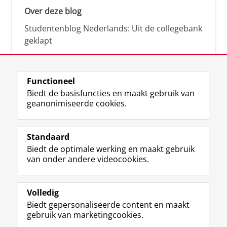
Over deze blog
Studentenblog Nederlands: Uit de collegebank
geklapt
Functioneel
Biedt de basisfuncties en maakt gebruik van
geanonimiseerde cookies.
F
L
R
I
Y
Volg de RUG
a
i
S
n
o
Standaard
c
n
S
s
u
Biedt de optimale werking en maakt gebruik
e
k
-
t
T
Studiekiezers
van onder andere videocookies.
b
e
f
a
u
Maatschappij/bedrijven
o
d
e
g
b
o
I
e
r
e
Alumni
k
n
d
a
-
Volledig
p
-
R
m
k
Biedt gepersonaliseerde content en maakt
Over ons
a
p
i
-
a
gebruik van marketingcookies.
g
a
j
a
n