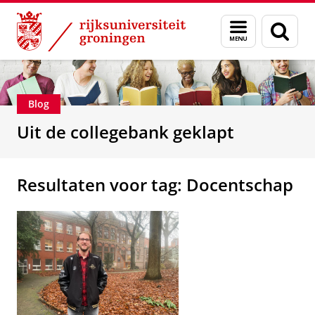
Skip
Skip
Over ons
Faculteit der Letteren
Menu
Zoek
to
to
en
Content
Navigation
zoeken
Blog
Uit de collegebank geklapt
Resultaten voor tag: Docentschap