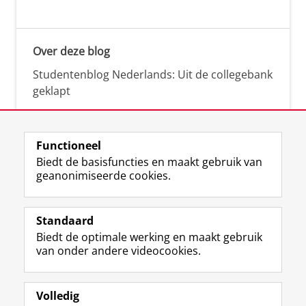
Over deze blog
Studentenblog Nederlands: Uit de collegebank
geklapt
Functioneel
Biedt de basisfuncties en maakt gebruik van
geanonimiseerde cookies.
F
L
R
I
Y
Volg de RUG
a
i
S
n
o
Standaard
c
n
S
s
u
Biedt de optimale werking en maakt gebruik
e
k
-
t
T
Studiekiezers
van onder andere videocookies.
b
e
f
a
u
Maatschappij/bedrijven
o
d
e
g
b
o
I
e
r
e
Alumni
k
n
d
a
-
Volledig