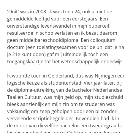
'Ooit' was in 2008. Ik was toen 24, ook al niet de
gemiddelde leeftijd voor een eerstejaars. Een
onverstandige levenswandel in mijn puberteit
resulteerde in schoolverlaten en ik bezat daarom
geen middelbareschooldiploma. Een colloquium
doctum (een toelatingsexamen voor de uni dat je na
je 21e kunt doen) gaf mij uiteindelijk tóch een
toegangskaartje tot het wetenschappelijk onderwijs.
Ik woonde toen in Gelderland, dus was Nijmegen een
logische keuze als studentenstad. Vier jaar later, bij
de diploma-uitreiking van de bachelor Nederlandse
Taal en Cultuur, was mijn geld op, mijn studieschuld
bleek aanzienlijk en mijn zin om te studeren was
vakkundig om zeep geholpen door een bijzonder
vervelende scriptiebegeleider. Bovendien had ik in
de minor van diezelfde bachelor een tweedegraads
lesbevoegdheid gescoord. Ook toen waren leraren