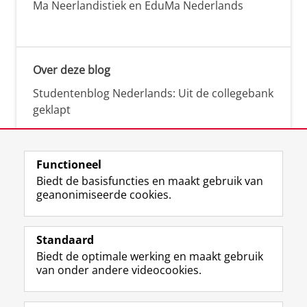
Ma Neerlandistiek en EduMa Nederlands
Over deze blog
Studentenblog Nederlands: Uit de collegebank
geklapt
Functioneel
Biedt de basisfuncties en maakt gebruik van
geanonimiseerde cookies.
F
L
R
I
Y
Volg de RUG
a
i
S
n
o
Standaard
c
n
S
s
u
Biedt de optimale werking en maakt gebruik
e
k
-
t
T
Studiekiezers
van onder andere videocookies.
b
e
f
a
u
Maatschappij/bedrijven
o
d
e
g
b
o
I
e
r
e