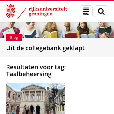
Skip
Skip
Over ons
Faculteit der Letteren
Menu
Zoek
to
to
en
Content
Navigation
zoeken
Blog
Uit de collegebank geklapt
Resultaten voor tag:
Taalbeheersing