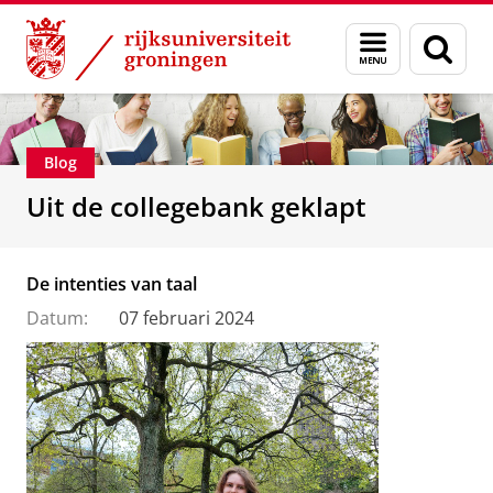
Skip
Skip
Over ons
Faculteit der Letteren
Menu
Zoek
to
to
en
Content
Navigation
zoeken
Blog
Uit de collegebank geklapt
De intenties van taal
Datum:
07 februari 2024