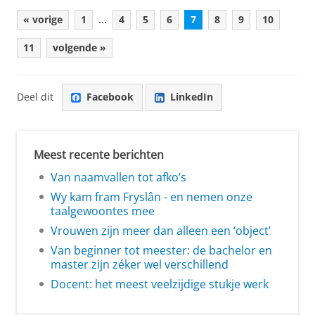
...
« vorige
1
4
5
6
7
8
9
10
11
volgende »
Deel dit
Facebook
LinkedIn
Meest recente berichten
Van naamvallen tot afko’s
Wy kam fram Fryslân - en nemen onze
taalgewoontes mee
Vrouwen zijn meer dan alleen een ‘object’
Van beginner tot meester: de bachelor en
master zijn zéker wel verschillend
Docent: het meest veelzijdige stukje werk