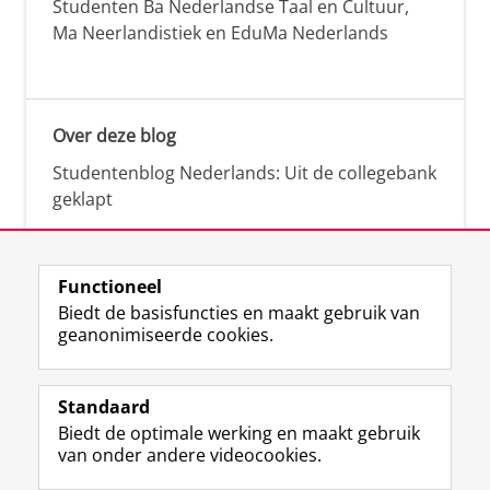
Studenten Ba Nederlandse Taal en Cultuur,
Ma Neerlandistiek en EduMa Nederlands
Over deze blog
Studentenblog Nederlands: Uit de collegebank
geklapt
Functioneel
Biedt de basisfuncties en maakt gebruik van
geanonimiseerde cookies.
F
L
R
I
Y
Volg de RUG
a
i
S
n
o
Standaard
c
n
S
s
u
Biedt de optimale werking en maakt gebruik
e
k
-
t
T
Studiekiezers
van onder andere videocookies.
b
e
f
a
u
Maatschappij/bedrijven
o
d
e
g
b