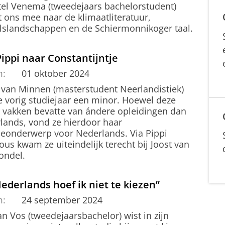
tel Venema (tweedejaars bachelorstudent)
 ons mee naar de klimaatliteratuur,
lslandschappen en de Schiermonnikoger taal.
ippi naar Constantijntje
m:
01 oktober 2024
 van Minnen (masterstudent Neerlandistiek)
e vorig studiejaar een minor. Hoewel deze
 vakken bevatte van ándere opleidingen dan
lands, vond ze hierdoor haar
tieonderwerp voor Nederlands. Via Pippi
us kwam ze uiteindelijk terecht bij Joost van
ondel.
Nederlands hoef ik niet te kiezen”
m:
24 september 2024
n Vos (tweedejaarsbachelor) wist in zijn