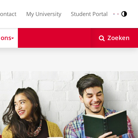
ontact
My University
Student Portal
Contr
Nederlands
English
 ons
Zoeken