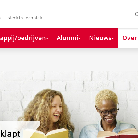
C
s - sterk in techniek
appij/bedrijven
Alumni
Nieuws
Over
eklapt