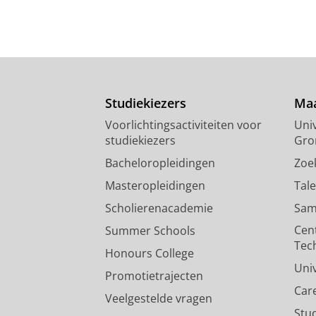
Studiekiezers
Maa
Voorlichtingsactiviteiten voor
Univ
studiekiezers
Gro
Bacheloropleidingen
Zoe
Masteropleidingen
Tal
Scholierenacademie
Sam
Cen
Summer Schools
Tec
Honours College
Uni
Promotietrajecten
Car
Veelgestelde vragen
Stu