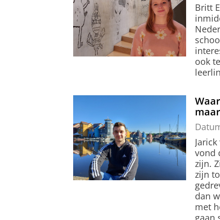
Britt 
inmid
Nederl
school
inter
ook t
leerl
Waar
maar 
Datu
Jarick
vond d
zijn. 
zijn t
gedre
dan we
met h
gaan 