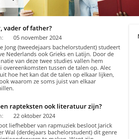
, vader of father?
m:
05 november 2024
de Jong (tweedejaars bachelorstudent) studeert
ve Nederlands ook Grieks en Latijn. Door de
natie van deze twee studies vallen hem
lei overeenkomsten tussen de talen op. Alec
uit hoe het kan dat de talen op elkaar lijken,
ook waarom ze soms juist van elkaar
illen.
n rapteksten ook literatuur zijn?
m:
22 oktober 2024
oot liefhebber van rapmuziek besloot Jarick
er Wal (derdejaars bachelorstudent) dit genre