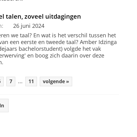
l talen, zoveel uitdagingen
m:
26 juni 2024
ren we taal? En wat is het verschil tussen het
 van een eerste en tweede taal? Amber Idzinga
dejaars bachelorstudent) volgde het vak
verwerving' en boog zich daarin over deze
n.
...
6
7
11
volgende »
In