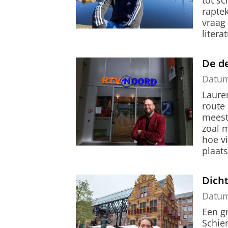
tot s
rapte
vraag
liter
De d
Datu
Laure
route
meest
zoal 
hoe v
plaat
Dicht
Datu
Een gr
Schie