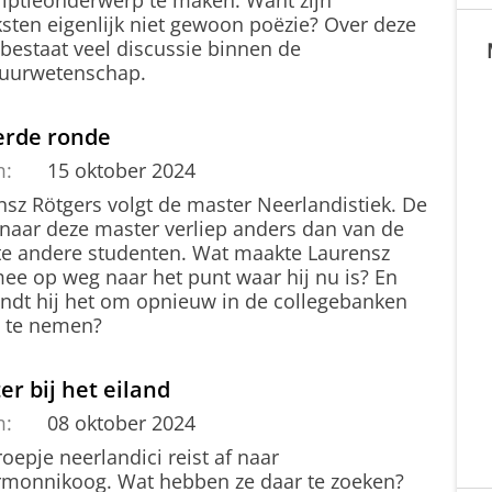
criptieonderwerp te maken. Want zijn
ksten eigenlijk niet gewoon poëzie? Over deze
 bestaat veel discussie binnen de
atuurwetenschap.
erde ronde
m:
15 oktober 2024
nsz Rötgers volgt de master Neerlandistiek. De
 naar deze master verliep anders dan van de
e andere studenten. Wat maakte Laurensz
mee op weg naar het punt waar hij nu is? En
indt hij het om opnieuw in de collegebanken
s te nemen?
er bij het eiland
m:
08 oktober 2024
oepje neerlandici reist af naar
rmonnikoog. Wat hebben ze daar te zoeken?