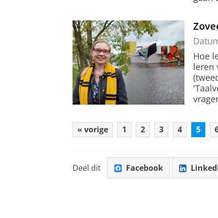
Zovee
Datu
Hoe le
leren
(twee
'Taal
vrage
« vorige
1
2
3
4
5
Deel dit
Facebook
Linked