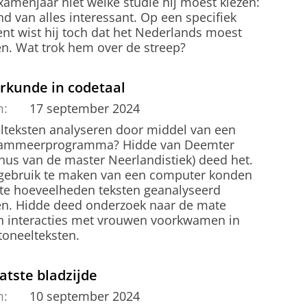
xamenjaar niet welke studie hij moest kiezen:
nd van alles interessant. Op een specifiek
t wist hij toch dat het Nederlands moest
n. Wat trok hem over de streep?
rkunde in codetaal
m:
17 september 2024
lteksten analyseren door middel van een
ammeerprogramma? Hidde van Deemter
nus van de master Neerlandistiek) deed het.
gebruik te maken van een computer konden
ote hoeveelheden teksten geanalyseerd
n. Hidde deed onderzoek naar de mate
n interacties met vrouwen voorkwamen in
toneelteksten.
atste bladzijde
m:
10 september 2024