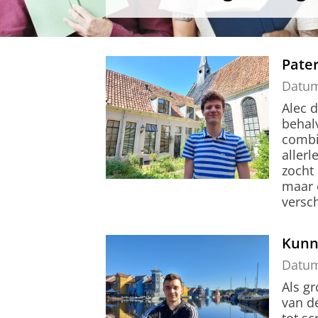
Pater
Datu
Alec 
behal
combi
aller
zocht 
maar 
versch
Kunne
Datu
Als gr
van d