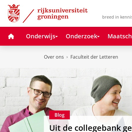
Skip
Skip
to
to
Content
Navigation
breed in kenni
Home
Onderwijs
Onderzoek
Maatsch
Over ons
Faculteit der Letteren
Blog
Uit de collegebank g