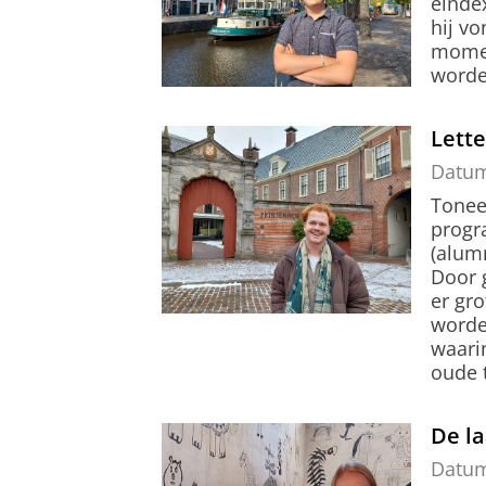
einde
hij vo
momen
worde
Lette
Datu
Tonee
progr
(alum
Door 
er gr
worde
waari
oude 
De la
Datu