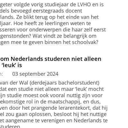
Egeter volgde vorig studiejaar de LVHO en is
dels bevoegd eerstegraads docent
ands. Ze blikt terug op het einde van het
jaar. Hoe heeft ze leerlingen weten te
esseren voor onderwerpen die haar zelf eerst
egenstonden? Wat vindt ze belangrijk om
ingen mee te geven binnen het schoolvak?
om Nederlands studeren niet alleen
‘leuk’ is
m:
03 september 2024
 van der Wal (derdejaars bachelorstudent)
at een studie niet alleen maar ‘leuk’ mocht
Zijn studie moest ook vooral nuttig zijn voor
oekomstige rol in de maatschappij, en dus,
ven door het prangende lerarentekort, dat hij
l zou gaan oplossen, besloot hij het nuttige
et aangename te verenigen en Nederlands te
studeren.