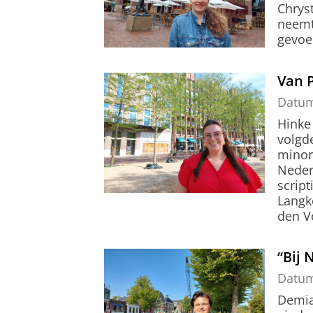
Chrys
neemt
gevoe
Van P
Datu
Hinke
volgd
minor
Neder
scrip
Langko
den V
“Bij 
Datu
Demia