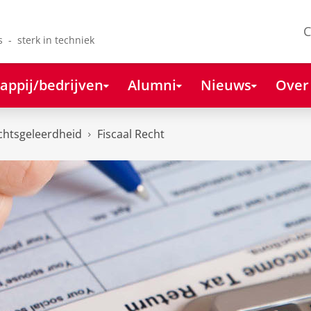
C
s - sterk in techniek
appij/bedrijven
Alumni
Nieuws
Over
chtsgeleerdheid
Fiscaal Recht