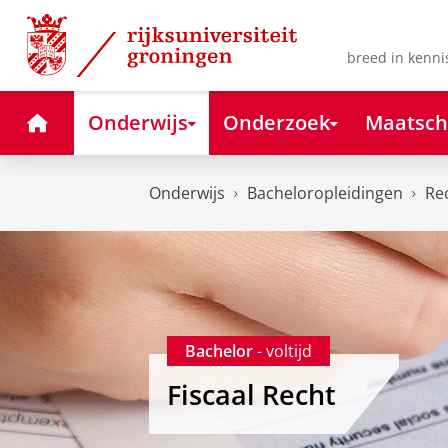
Skip
Skip
to
to
Content
Navigation
breed in kenni
Home
Onderwijs
Onderzoek
Maatsch
Onderwijs
Bacheloropleidingen
Re
Bachelor
- voltijd
Fiscaal Recht