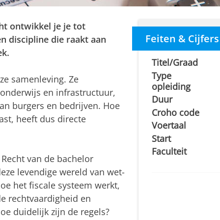
ht ontwikkel je je tot
Feiten & Cijfers
en discipline die raakt aan
ek.
Titel/Graad
Type
nze samenleving. Ze
opleiding
 onderwijs en infrastructuur,
Duur
an burgers en bedrijven. Hoe
Croho code
st, heeft dus directe
Voertaal
Start
Faculteit
l Recht van de bachelor
deze levendige wereld van wet-
 hoe het fiscale systeem werkt,
 de rechtvaardigheid en
Hoe duidelijk zijn de regels?