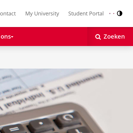
ontact
My University
Student Portal
Contr
Nederlands
English
 ons
Zoeken