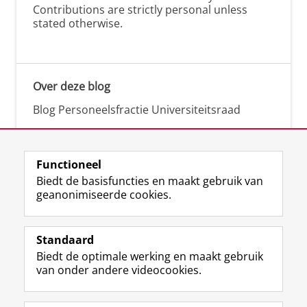
Contributions are strictly personal unless
stated otherwise.
Over deze blog
Blog Personeelsfractie Universiteitsraad
Functioneel
Biedt de basisfuncties en maakt gebruik van
geanonimiseerde cookies.
F
L
R
I
Y
Volg de RUG
a
i
S
n
o
Standaard
c
n
S
s
u
Biedt de optimale werking en maakt gebruik
e
k
-
t
T
Studiekiezers
van onder andere videocookies.
b
e
f
a
u
Maatschappij/bedrijven
o
d
e
g
b
o
I
e
r
e