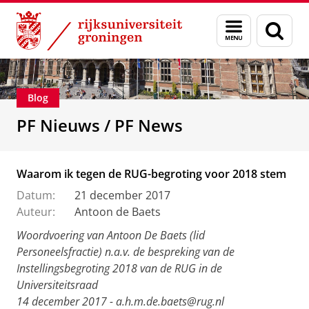
Skip
Skip
Over ons
De Personeelsfractie
Menu
Zoek
to
to
en
Content
Navigation
zoeken
Blog
PF Nieuws / PF News
Waarom ik tegen de RUG-begroting voor 2018 stem
Datum:
21 december 2017
Auteur:
Antoon de Baets
Woordvoering van Antoon De Baets (lid
Personeelsfractie) n.a.v. de bespreking van de
Instellingsbegroting 2018 van de RUG in de
Universiteitsraad
14 december 2017 - a.h.m.de.baets@rug.nl