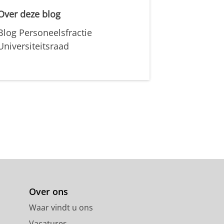
Over deze blog
Blog Personeelsfractie
Universiteitsraad
Over ons
Waar vindt u ons
Vacatures