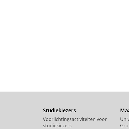
Studiekiezers
Maa
Voorlichtingsactiviteiten voor
Univ
studiekiezers
Gro