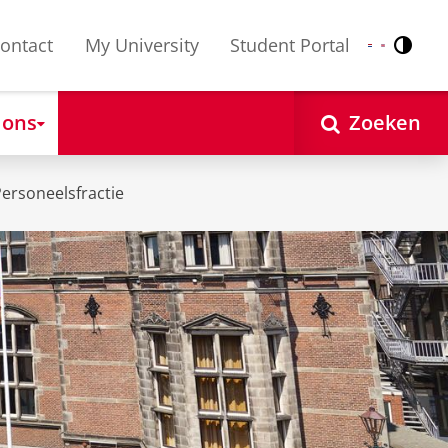
ontact
My University
Student Portal
Contr
Nederlands
English
 ons
Zoeken
ersoneelsfractie