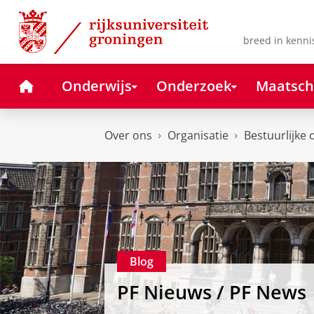
Skip
Skip
to
to
Content
Navigation
breed in kenni
Home
Onderwijs
Onderzoek
Maatsch
Over ons
Organisatie
Bestuurlijke 
Blog
PF Nieuws / PF News