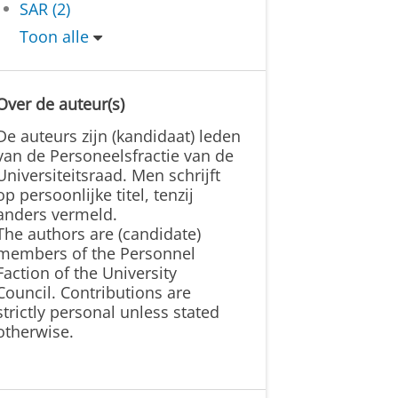
SAR (2)
Toon alle
Over de auteur(s)
De auteurs zijn (kandidaat) leden
van de Personeelsfractie van de
Universiteitsraad. Men schrijft
op persoonlijke titel, tenzij
anders vermeld.
The authors are (candidate)
members of the Personnel
Faction of the University
Council. Contributions are
strictly personal unless stated
otherwise.