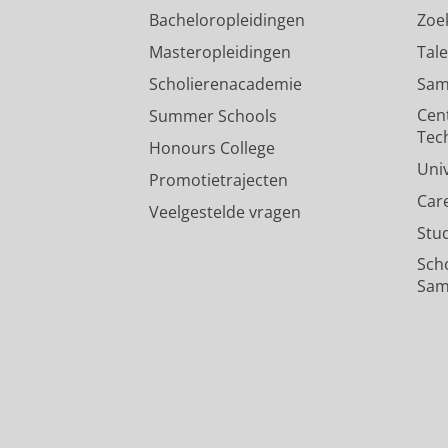
Bacheloropleidingen
Zoe
Masteropleidingen
Tal
Scholierenacademie
Sam
Cen
Summer Schools
Tec
Honours College
Uni
Promotietrajecten
Car
Veelgestelde vragen
Stu
Sch
Sam