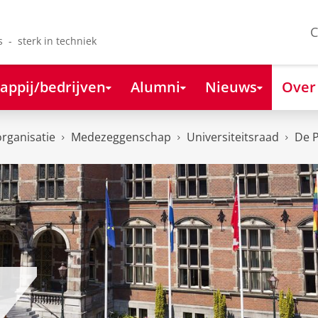
C
s - sterk in techniek
appij/bedrijven
Alumni
Nieuws
Over
organisatie
Medezeggenschap
Universiteitsraad
De P