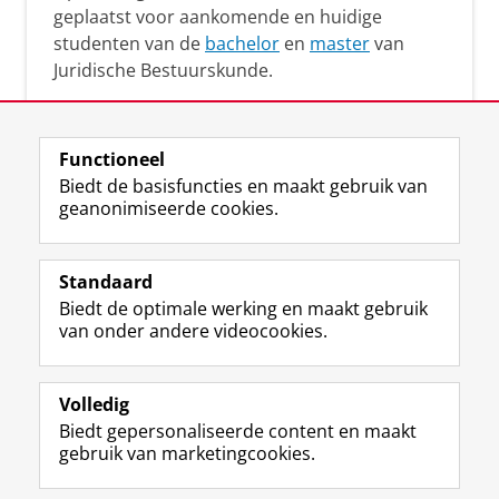
geplaatst voor aankomende en huidige
studenten van de
bachelor
en
master
van
Juridische Bestuurskunde.
Functioneel
Biedt de basisfuncties en maakt gebruik van
geanonimiseerde cookies.
F
L
R
I
Y
Volg de RUG
a
i
S
n
o
Standaard
c
n
S
s
u
Biedt de optimale werking en maakt gebruik
e
k
-
t
T
Studiekiezers
van onder andere videocookies.
b
e
f
a
u
Maatschappij/bedrijven
o
d
e
g
b
o
I
e
r
e
Alumni
k
n
d
a
-
Volledig
p
-
R
m
k
Biedt gepersonaliseerde content en maakt
Over ons
a
p
i
-
a
gebruik van marketingcookies.
g
a
j
a
n
i
g
k
c
a