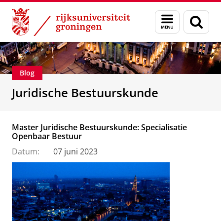
Skip
Skip
Over ons
Voorlichting
Menu
Zoek
to
to
en
Content
Navigation
zoeken
Blog
Juridische Bestuurskunde
Master Juridische Bestuurskunde: Specialisatie
Openbaar Bestuur
Datum:
07 juni 2023