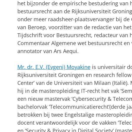
het bijzonder de empirische bestudering van 
bestuursrecht aan de Rijksuniversiteit Groning
onder meer raadsheer-plaatsvervanger bij de 
van Beroep, voorzitter van de redactie van he
Tijdschrift voor Bestuursrecht, redacteur van 
Commentaar Algemene wet bestuursrecht en 
annotator van Ars Aequi.
Mr. dr. E.V. (Evgeni) Moyakine
is universitair d
Rijksuniversiteit Groningen en research fellow
Center’ van de Universiteit van Milaan (Italië)
hij in de masteropleiding IT-recht het vak ‘Sem
een nieuw mastervak ‘Cybersecurity & Teleco
bachelorvak ‘Telecommunicatierecht’(derde jaa
betrokken bij twee Engelstalige masteropleidin
docent verantwoordelijk voor de vakken ‘Tele
en ‘Security & Privacy in Digital Society’ (mas