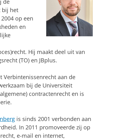
j de
bij het
 2004 op een
jkheden en
ijke
es)recht. Hij maakt deel uit van
srecht (TO) en JBplus.
nt Verbintenissenrecht aan de
werkzaam bij de Universiteit
t (algemene) contractenrecht en is
erie.
enberg
is sinds 2001 verbonden aan
rdheid. In 2011 promoveerde zij op
echt, e-mail en internet,