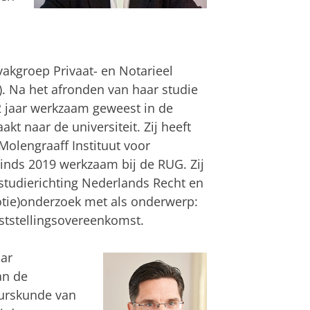
akgroep Privaat- en Notarieel
). Na het afronden van haar studie
2 jaar werkzaam geweest in de
kt naar de universiteit. Zij heeft
Molengraaff Instituut voor
 sinds 2019 werkzaam bij de RUG. Zij
 studierichting Nederlands Recht en
motie)onderzoek met als onderwerp:
aststellingsovereenkomst.
aar
an de
uurskunde van