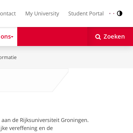
ontact
My University
Student Portal
Contr
Nederlands
English
 ons
Zoeken
ormatie
 aan de Rijksuniversiteit Groningen.
jke vereffening en de