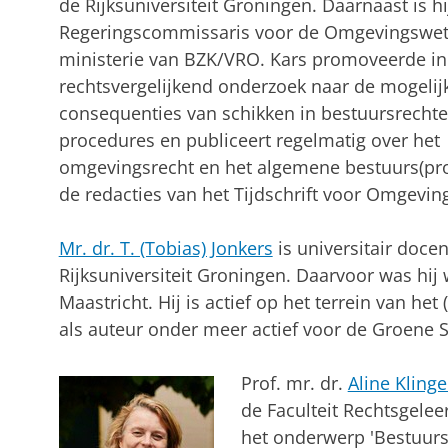
de Rijksuniversiteit Groningen. Daarnaast is hi
Regeringscommissaris voor de Omgevingswet 
ministerie van BZK/VRO. Kars promoveerde in
rechtsvergelijkend onderzoek naar de mogeli
consequenties van schikken in bestuursrechtel
procedures en publiceert regelmatig over het
omgevingsrecht en het algemene bestuurs(proc
de redacties van het Tijdschrift voor Omgeving
Mr. dr. T. (Tobias) Jonkers
is universitair doce
Rijksuniversiteit Groningen. Daarvoor was hij 
Maastricht. Hij is actief op het terrein van he
als auteur onder meer actief voor de Groene S
Prof. mr. dr.
Aline Kling
de Faculteit Rechtsgelee
het onderwerp 'Bestuursr