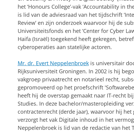
het ‘Honours College’-vak ‘Accountability in th
is lid van de adviesraad van het tijdschrift ‘In
Review’ en zijn onderzoek waarvoor hij de sub
Universiteitsfonds en het ‘Center for Cyber Law
Haifa (Israël) toegekend heeft gekregen, betre
cyberoperaties aan statelijke actoren.
Mr. dr. Evert Neppelenbroek
is universitair do
Rijksuniversiteit Groningen. In 2002 is hij beg
vakgroep privaatrecht en notarieel recht, subs
gepromoveerd op het proefschrift 'Softwarebe
heeft hij de overstap gemaakt naar IT-recht b
Studies. In deze bachelor/masteropleiding verz
contractenrecht (derde jaar), waarvoor hij het 
verzorgt het vak Digitale inhoud in het vermog
Neppelenbroek is lid van de redactie van het Ti