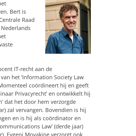
het
en. Bert is
Centrale Raad
t Nederlands
het
vaste
ocent IT-recht aan de
 van het ‘Information Society Law
. Momenteel coördineert hij en geeft
inaar Privacyrecht’ en ontwikkelt hij
m’ dat het door hem verzorgde
r) zal vervangen. Bovendien is hij
gen en is hij als coördinator en
communications Law’ (derde jaar)
ter). Evgeni Moyakine verzorgt ook