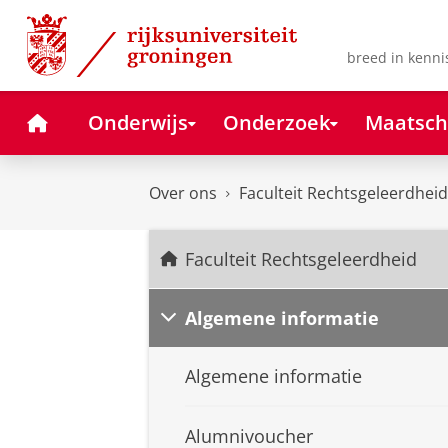
Skip
Skip
to
to
Content
Navigation
breed in kenni
Home
Onderwijs
Onderzoek
Maatsch
Over ons
Faculteit Rechtsgeleerdheid
Faculteit Rechtsgeleerdheid
Algemene informatie
Algemene informatie
Alumnivoucher