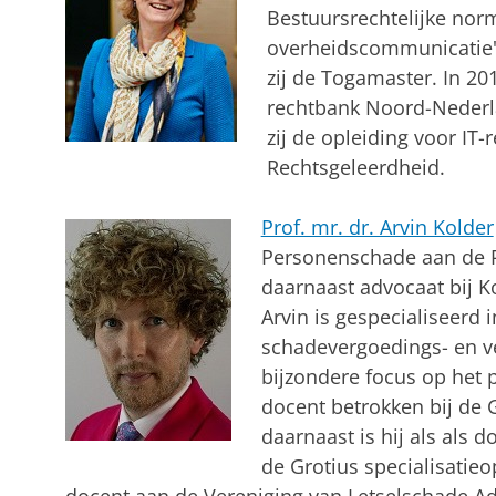
Bestuursrechtelijke nor
overheidscommunicatie'.
zij de Togamaster. In 201
rechtbank Noord-Nederla
zij de opleiding voor IT-
Rechtsgeleerdheid.
Prof. mr. dr. Arvin Kolder
Personenschade aan de Ri
daarnaast advocaat bij K
Arvin is gespecialiseerd i
schadevergoedings- en v
bijzondere focus op het 
docent betrokken bij de 
daarnaast is hij als als
de Grotius specialisatie