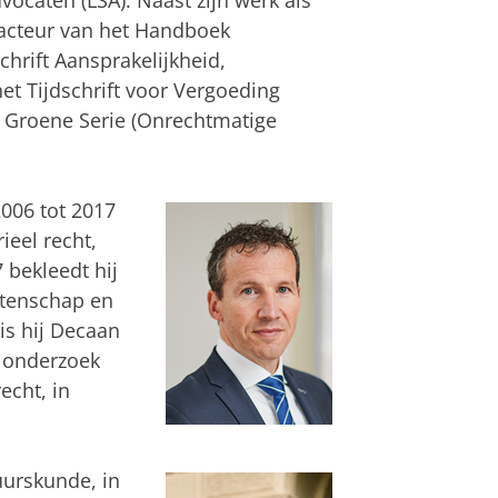
ocaten (LSA). Naast zijn werk als
dacteur van het Handboek
hrift Aansprakelijkheid,
et Tijdschrift voor Vergoeding
 Groene Serie (Onrechtmatige
006 tot 2017
ieel recht,
 bekleedt hij
etenschap en
is hij Decaan
s onderzoek
echt, in
uurskunde, in