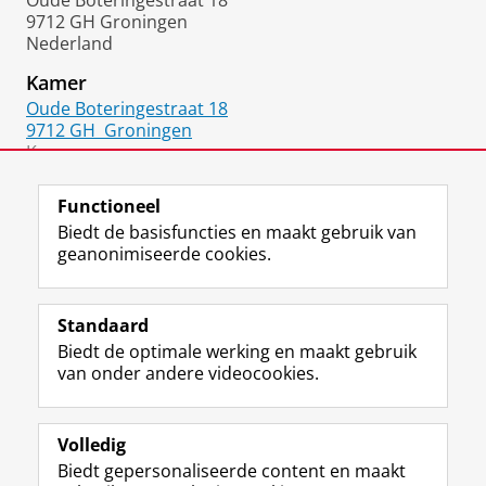
Oude Boteringestraat 18
9712 GH Groningen
Nederland
Kamer
Oude Boteringestraat 18
9712 GH
Groningen
Kamer:
1217.0345
Functioneel
Biedt de basisfuncties en maakt gebruik van
geanonimiseerde cookies.
F
L
R
I
Y
Volg de RUG
a
i
S
n
o
Standaard
c
n
S
s
u
Biedt de optimale werking en maakt gebruik
e
k
-
t
T
Studiekiezers
van onder andere videocookies.
b
e
f
a
u
Maatschappij/bedrijven
o
d
e
g
b
o
I
e
r
e
Alumni
k
n
d
a
-
Volledig
p
-
R
m
k
Biedt gepersonaliseerde content en maakt
Over ons