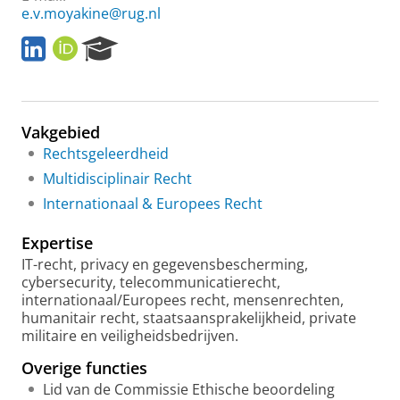
e.v.moyakine@rug.nl
L
O
R
i
R
e
n
C
s
k
I
e
e
D
a
Vakgebied
d
r
I
c
Rechtsgeleerdheid
n
h
Multidisciplinair Recht
P
Internationaal & Europees Recht
o
r
Expertise
t
a
IT-recht, privacy en gegevensbescherming,
l
cybersecurity, telecommunicatierecht,
internationaal/Europees recht, mensenrechten,
humanitair recht, staatsaansprakelijkheid, private
militaire en veiligheidsbedrijven.
Overige functies
Lid van de Commissie Ethische beoordeling