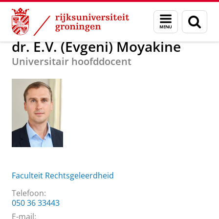
Skip
Skip
Over ons
dr. E.V. (Evgeni) Moyakine
Menu
Zoek
to
to
en
Content
Navigation
zoeken
dr. E.V. (Evgeni) Moyakine
Universitair hoofddocent
Faculteit Rechtsgeleerdheid
Telefoon:
050 36 33443
E-mail: