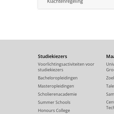
Klachtenregeling
Studiekiezers
Maa
Voorlichtingsactiviteiten voor
Univ
studiekiezers
Gro
Bacheloropleidingen
Zoe
Masteropleidingen
Tal
Scholierenacademie
Sam
Cen
Summer Schools
Tec
Honours College