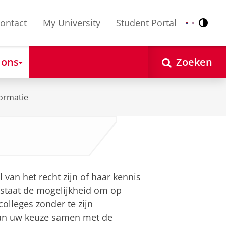
ontact
My University
Student Portal
Contr
Nederlands
English
 ons
Zoeken
ormatie
van het recht zijn of haar kennis
estaat de mogelijkheid om op
olleges zonder te zijn
 van uw keuze samen met de