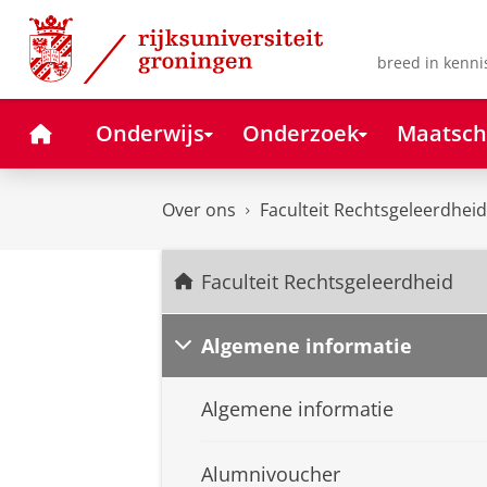
Skip
Skip
to
to
Content
Navigation
breed in kenni
Home
Onderwijs
Onderzoek
Maatsch
Over ons
Faculteit Rechtsgeleerdheid
Faculteit Rechtsgeleerdheid
Algemene informatie
Algemene informatie
Alumnivoucher