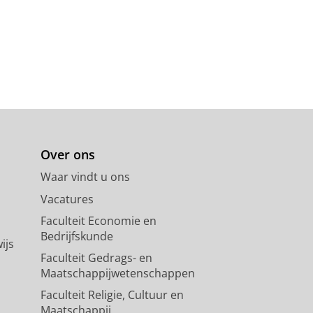
Over ons
Waar vindt u ons
Vacatures
Faculteit Economie en
Bedrijfskunde
ijs
Faculteit Gedrags- en
Maatschappijwetenschappen
Faculteit Religie, Cultuur en
Maatschappij