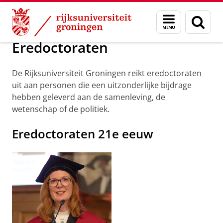
Skip
Skip
Over ons
Profiel
Prijzen en toekenningen
Menu
Zoek
to
to
en
Content
Navigation
zoeken
Eredoctoraten
De Rijksuniversiteit Groningen reikt eredoctoraten
uit aan personen die een uitzonderlijke bijdrage
hebben geleverd aan de samenleving, de
wetenschap of de politiek.
Eredoctoraten 21e eeuw