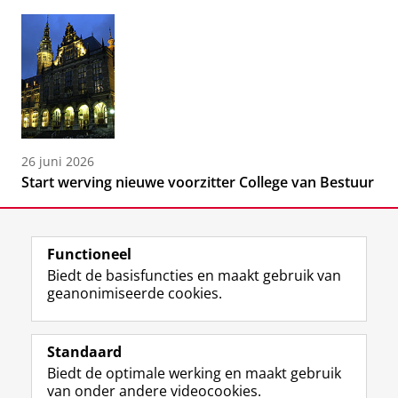
26 juni 2026
Start werving nieuwe voorzitter College van Bestuur
Functioneel
Biedt de basisfuncties en maakt gebruik van
geanonimiseerde cookies.
F
L
R
I
Y
Volg de RUG
a
i
S
n
o
Standaard
c
n
S
s
u
Biedt de optimale werking en maakt gebruik
e
k
-
t
T
Studiekiezers
van onder andere videocookies.
b
e
f
a
u