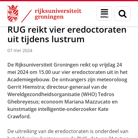
Skip
Skip
Over ons
Actueel
Nieuws
Menu
Zoek
to
to
en
Content
Navigation
zoeken
RUG reikt vier eredoctoraten
uit tijdens lustrum
07 mei 2024
De Rijksuniversiteit Groningen reikt op vrijdag 24
mei 2024 om 15.00 uur vier eredoctoraten uit in het
Academiegebouw. De ontvangers zijn meteoroloog
Gerrit Hiemstra; directeur-generaal van de
Wereldgezondheidsorganisatie (WHO) Tedros
Ghebreyesus; econoom Mariana Mazzucato en
kunstmatige intelligentie-onderzoeker Kate
Crawford.
De uitreiking van de eredoctoraten is onderdeel van