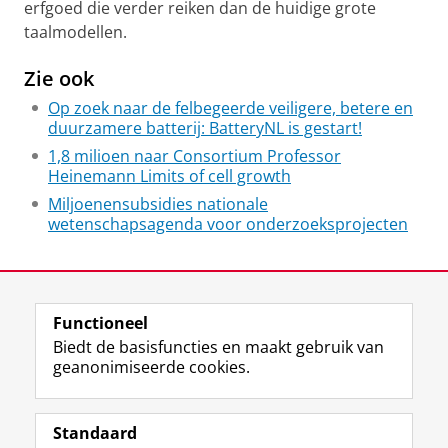
erfgoed die verder reiken dan de huidige grote
taalmodellen.
Zie ook
Op zoek naar de felbegeerde veiligere, betere en
duurzamere batterij: BatteryNL is gestart!
1,8 milioen naar Consortium Professor
Heinemann Limits of cell growth
Miljoenensubsidies nationale
wetenschapsagenda voor onderzoeksprojecten
Laatst gewijzigd:
18 juli 2023 10:48
Functioneel
View this page in:
English
Biedt de basisfuncties en maakt gebruik van
geanonimiseerde cookies.
F
L
R
I
Y
Volg de RUG
a
i
S
n
o
Standaard
c
n
S
s
u