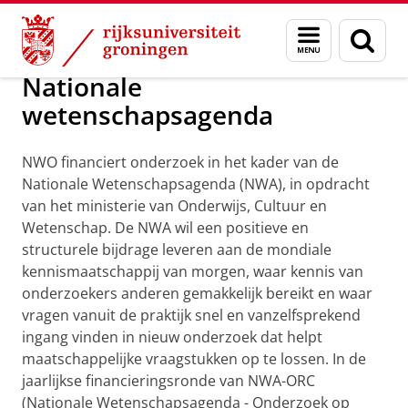
Skip
Skip
Over ons
Profiel
Prijzen en toekenningen
Menu
Zoek
to
to
en
Content
Navigation
zoeken
Nationale
wetenschapsagenda
NWO financiert onderzoek in het kader van de
Nationale Wetenschapsagenda (NWA), in opdracht
van het ministerie van Onderwijs, Cultuur en
Wetenschap. De NWA wil een positieve en
structurele bijdrage leveren aan de mondiale
kennismaatschappij van morgen, waar kennis van
onderzoekers anderen gemakkelijk bereikt en waar
vragen vanuit de praktijk snel en vanzelfsprekend
ingang vinden in nieuw onderzoek dat helpt
maatschappelijke vraagstukken op te lossen. In de
jaarlijkse financieringsronde van NWA-ORC
(Nationale Wetenschapsagenda - Onderzoek op