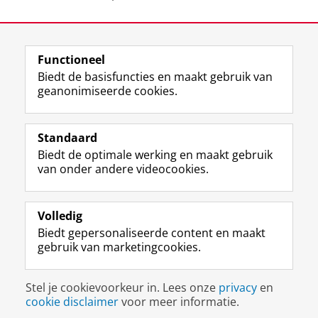
Laatst gewijzigd:
11 juni 2026 11:00
Functioneel
View this page in:
English
Biedt de basisfuncties en maakt gebruik van
geanonimiseerde cookies.
F
L
R
I
Y
Volg de RUG
a
i
S
n
o
Standaard
c
n
S
s
u
Biedt de optimale werking en maakt gebruik
e
k
-
t
T
Studiekiezers
van onder andere videocookies.
b
e
f
a
u
Maatschappij/bedrijven
o
d
e
g
b
o
I
e
r
e
Alumni
k
n
d
a
-
Volledig
p
-
R
m
k
Biedt gepersonaliseerde content en maakt
Over ons
a
p
i
-
a
gebruik van marketingcookies.
g
a
j
a
n
i
g
k
c
a
Disclaimer & Copyright
Privacy
Cookies
n
i
s
c
a
Stel je cookievoorkeur in. Lees onze
privacy
en
Inloggen
a
n
u
o
l
cookie disclaimer
voor meer informatie.
R
a
n
u
R