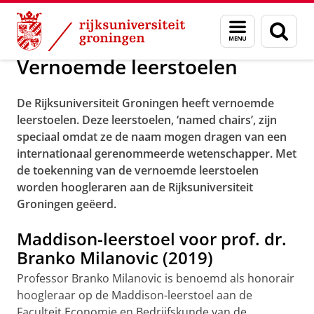
Skip
Skip
Over ons
Vernoemde leerstoelen
Menu
Zoek
to
to
en
Content
Navigation
zoeken
Vernoemde leerstoelen
De Rijksuniversiteit Groningen heeft vernoemde
leerstoelen. Deze leerstoelen, ‘named chairs’, zijn
speciaal omdat ze de naam mogen dragen van een
internationaal gerenommeerde wetenschapper. Met
de toekenning van de vernoemde leerstoelen
worden hoogleraren aan de Rijksuniversiteit
Groningen geëerd.
Maddison-leerstoel voor prof. dr.
Branko Milanovic (2019)
Professor Branko Milanovic is benoemd als honorair
hoogleraar op de Maddison-leerstoel aan de
Faculteit Economie en Bedrijfskunde van de