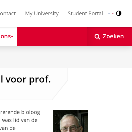
ontact
My University
Student Portal
Contr
Nederlands
English
 ons
Zoeken
l voor prof.
irerende bioloog
 was lid van de
 van de