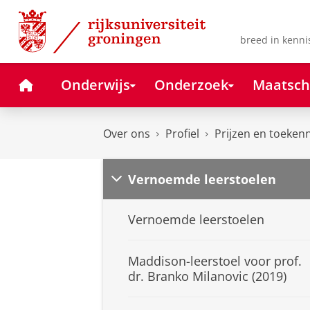
Skip
Skip
to
to
Content
Navigation
breed in kenni
Home
Onderwijs
Onderzoek
Maatsch
Over ons
Profiel
Prijzen en toeken
Vernoemde leerstoelen
Vernoemde leerstoelen
Maddison-leerstoel voor prof.
dr. Branko Milanovic (2019)