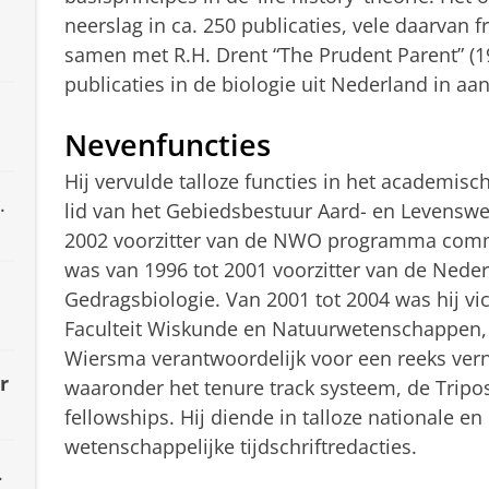
neerslag in ca. 250 publicaties, vele daarvan f
samen met R.H. Drent “The Prudent Parent” (1
publicaties in de biologie uit Nederland in aant
Nevenfuncties
Hij vervulde talloze functies in het academisc
.
lid van het Gebiedsbestuur Aard- en Levens
2002 voorzitter van de NWO programma commi
was van 1996 tot 2001 voorzitter van de Nede
Gedragsbiologie. Van 2001 tot 2004 was hij v
Faculteit Wiskunde en Natuurwetenschappen,
Wiersma verantwoordelijk voor een reeks vern
r
waaronder het tenure track systeem, de Tripos
fellowships. Hij diende in talloze nationale e
wetenschappelijke tijdschriftredacties.
.