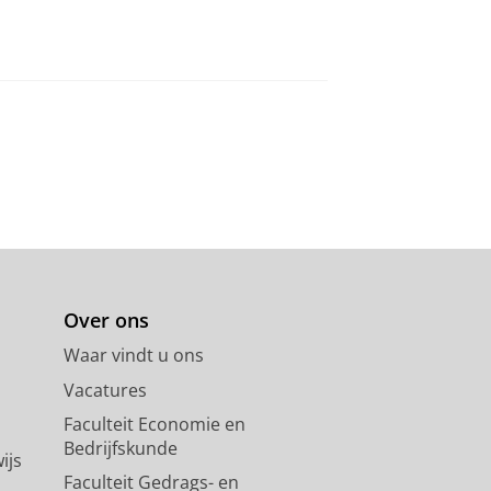
Over ons
Waar vindt u ons
Vacatures
Faculteit Economie en
Bedrijfskunde
ijs
Faculteit Gedrags- en