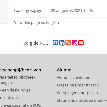
Laatst gewijzigd:
20 augustus 2021 12:05
View this page in:
English
F
L
R
I
Y
Volg de RUG
a
i
S
n
o
c
n
S
s
u
e
k
-
t
T
b
e
f
a
u
o
d
e
g
b
tschappij/bedrijven
Alumni
o
I
e
r
e
ersiteitsbibliotheek
Alumni activiteiten
k
n
d
a
-
ningen
p
-
R
m
k
Magazine Broerstraat 5
a
p
i
-
a
k een deskundige
Wijzigingen doorgeven
g
a
j
a
n
encentrum
Steun onderzoek en onderw
i
g
k
c
a
enwerken met de RUG
n
i
s
c
a