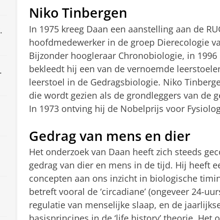
Niko Tinbergen
In 1975 kreeg Daan een aanstelling aan de RU
.
hoofdmedewerker in de groep Dierecologie van
Bijzonder hoogleraar Chronobiologie, in 1996
bekleedt hij een van de vernoemde leerstoele
.
leerstoel in de Gedragsbiologie. Niko Tinber
die wordt gezien als de grondleggers van de g
In 1973 ontving hij de Nobelprijs voor Fysiol
Gedrag van mens en dier
Het onderzoek van Daan heeft zich steeds gec
gedrag van dier en mens in de tijd. Hij heeft 
concepten aan ons inzicht in biologische timin
betreft vooral de ‘circadiane’ (ongeveer 24-uurs
regulatie van menselijke slaap, en de jaarlijks
basisprincipes in de ‘life history’ theorie. Het