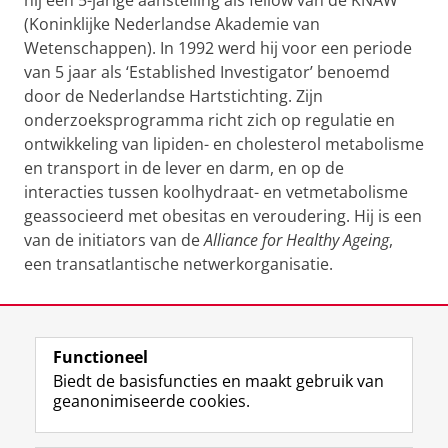
hij een 5-jarige aanstelling als fellow van de KNAW
(Koninklijke Nederlandse Akademie van
Wetenschappen). In 1992 werd hij voor een periode
van 5 jaar als ‘Established Investigator’ benoemd
door de Nederlandse Hartstichting. Zijn
onderzoeksprogramma richt zich op regulatie en
ontwikkeling van lipiden- en cholesterol metabolisme
en transport in de lever en darm, en op de
interacties tussen koolhydraat- en vetmetabolisme
geassocieerd met obesitas en veroudering. Hij is een
van de initiators van de
Alliance for Healthy Ageing
,
een transatlantische netwerkorganisatie.
Laatst gewijzigd:
20 augustus 2021 12:07
Functioneel
View this page in:
English
Biedt de basisfuncties en maakt gebruik van
geanonimiseerde cookies.
F
L
R
I
Y
Volg de RUG