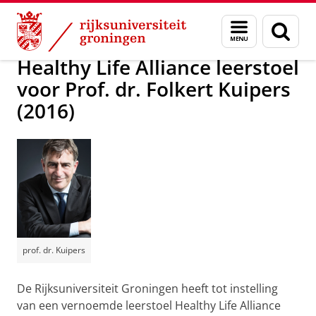
Skip
Skip
Over ons
Vernoemde leerstoelen
Menu
Zoek
to
to
en
Content
Navigation
zoeken
Healthy Life Alliance leerstoel
voor Prof. dr. Folkert Kuipers
(2016)
prof. dr. Kuipers
De Rijksuniversiteit Groningen heeft tot instelling
van een vernoemde leerstoel Healthy Life Alliance