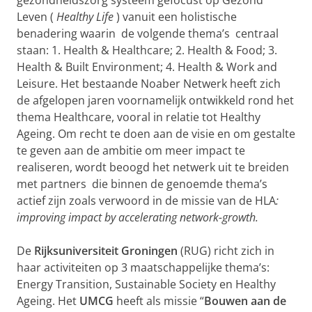
gezondheidszorg systeem gefocust op Gezond
Leven (
Healthy Life
) vanuit een holistische
benadering waarin de volgende thema’s centraal
staan: 1.
Health & Healthcare; 2. Health & Food; 3.
Health & Built Environment; 4. Health & Work and
Leisure.
Het bestaande Noaber Netwerk heeft zich
de afgelopen jaren voornamelijk ontwikkeld rond het
thema Healthcare, vooral in relatie tot Healthy
Ageing. Om recht te doen aan de visie en om gestalte
te geven aan de ambitie om meer impact te
realiseren, wordt beoogd het netwerk uit te breiden
met partners die binnen de genoemde thema’s
actief zijn zoals verwoord in de missie van de HLA
:
improving impact by accelerating network-growth.
De
Rijksuniversiteit Groningen
(RUG) richt zich in
haar activiteiten op 3 maatschappelijke thema’s:
Energy Transition, Sustainable Society en Healthy
Ageing. Het
UMCG
heeft als missie “
Bouwen aan de