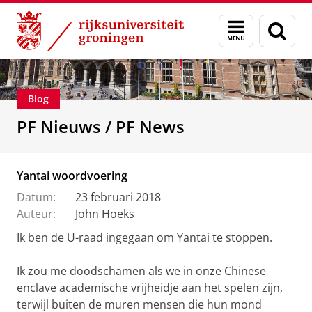
Skip
Skip
Over ons
De Personeelsfractie
Menu
Zoek
to
to
en
Content
Navigation
zoeken
Blog
PF Nieuws / PF News
Yantai woordvoering
Datum:
23 februari 2018
Auteur:
John Hoeks
Ik ben de U-raad ingegaan om Yantai te stoppen.
Ik zou me doodschamen als we in onze Chinese
enclave academische vrijheidje aan het spelen zijn,
terwijl buiten de muren mensen die hun mond