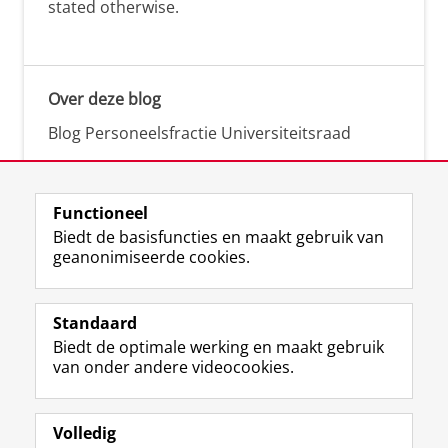
stated otherwise.
Over deze blog
Blog Personeelsfractie Universiteitsraad
Functioneel
Biedt de basisfuncties en maakt gebruik van
geanonimiseerde cookies.
F
L
R
I
Y
Volg de RUG
a
i
S
n
o
Standaard
c
n
S
s
u
Biedt de optimale werking en maakt gebruik
e
k
-
t
T
Studiekiezers
van onder andere videocookies.
b
e
f
a
u
Maatschappij/bedrijven
o
d
e
g
b
o
I
e
r
e
Alumni
k
n
d
a
-
Volledig