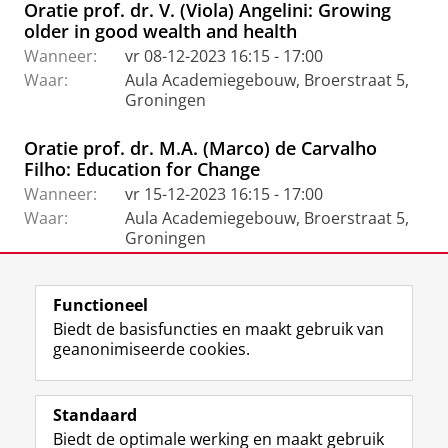
Oratie prof. dr. V. (Viola) Angelini: Growing
older in good wealth and health
Wanneer:
vr 08-12-2023 16:15 - 17:00
Waar:
Aula Academiegebouw, Broerstraat 5,
Groningen
Oratie prof. dr. M.A. (Marco) de Carvalho
Filho: Education for Change
Wanneer:
vr 15-12-2023 16:15 - 17:00
Waar:
Aula Academiegebouw, Broerstraat 5,
Groningen
Functioneel
View this page in:
English
Biedt de basisfuncties en maakt gebruik van
geanonimiseerde cookies.
F
L
R
I
Y
Volg de RUG
a
i
S
n
o
Standaard
c
n
S
s
u
Biedt de optimale werking en maakt gebruik
e
k
-
t
T
Studiekiezers