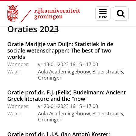
Skip
Skip
Over ons
Actueel
Evenementen
Oraties
Menu
Zoek
to
to
en
Content
Navigation
zoeken
Oraties 2023
Oratie Marijtje van Duijn: Statistiek in de
sociale wetenschappen: The best of two
worlds
Wanneer:
vr 13-01-2023 16:15 - 17:00
Waar:
Aula Academiegebouw, Broerstraat 5,
Groningen
Oratie prof.dr. F.J. (Felix) Budelmann: Ancient
Greek literature and the "now"
Wanneer:
vr 20-01-2023 16:15 - 17:00
Waar:
Aula Academiegebouw, Broerstraat 5,
Groningen
Oratie prof.dr. L.J.A. (Jan Anton) Koster: