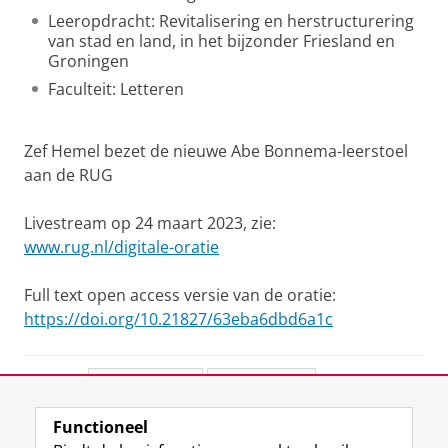
Leeropdracht: Revitalisering en herstructurering
van stad en land, in het bijzonder Friesland en
Groningen
Faculteit: Letteren
Zef Hemel bezet de nieuwe Abe Bonnema-leerstoel
aan de RUG
Livestream op 24 maart 2023, zie:
www.rug.nl/digitale-oratie
Full text open access versie van de oratie:
https://doi.org/10.21827/63eba6dbd6a1c
Deel dit
Facebook
LinkedIn
Functioneel
View this page in:
English