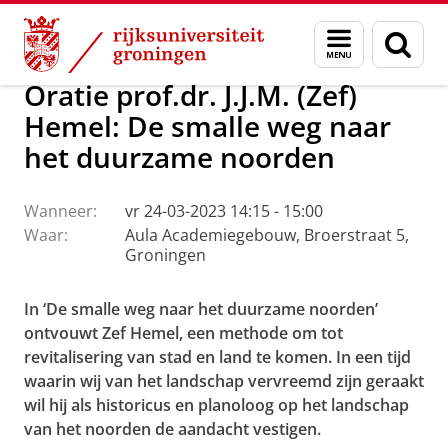
Skip
Skip
Over ons
Actueel
Evenementen
Oraties
Menu
Zoek
to
to
en
Content
Navigation
zoeken
Oratie prof.dr. J.J.M. (Zef)
Hemel: De smalle weg naar
het duurzame noorden
Wanneer:
vr 24-03-2023 14:15 - 15:00
Waar:
Aula Academiegebouw, Broerstraat 5,
Groningen
In ‘De smalle weg naar het duurzame noorden’
ontvouwt Zef Hemel, een methode om tot
revitalisering van stad en land te komen. In een tijd
waarin wij van het landschap vervreemd zijn geraakt
wil hij als historicus en planoloog op het landschap
van het noorden de aandacht vestigen.