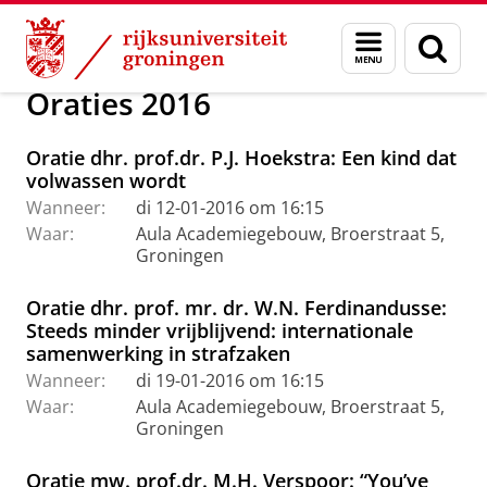
Skip
Skip
Over ons
Actueel
Evenementen
Oraties
Menu
Zoek
to
to
en
Content
Navigation
zoeken
Oraties 2016
Oratie dhr. prof.dr. P.J. Hoekstra: Een kind dat
volwassen wordt
Wanneer:
di 12-01-2016 om 16:15
Waar:
Aula Academiegebouw, Broerstraat 5,
Groningen
Oratie dhr. prof. mr. dr. W.N. Ferdinandusse:
Steeds minder vrijblijvend: internationale
samenwerking in strafzaken
Wanneer:
di 19-01-2016 om 16:15
Waar:
Aula Academiegebouw, Broerstraat 5,
Groningen
Oratie mw. prof.dr. M.H. Verspoor: “You’ve