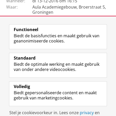
Wanneer:
di 13-12-2016 om 16:15
Waar:
Aula Academiegebouw, Broerstraat 5,
Groningen
Functioneel
View this page in:
English
Biedt de basisfuncties en maakt gebruik van
geanonimiseerde cookies.
F
L
R
I
Y
Volg de RUG
a
i
S
n
o
Standaard
c
n
S
s
u
Biedt de optimale werking en maakt gebruik
e
k
-
t
T
Studiekiezers
van onder andere videocookies.
b
e
f
a
u
Maatschappij/bedrijven
o
d
e
g
b
o
I
e
r
e
Alumni
k
n
d
a
-
Volledig
p
-
R
m
k
Biedt gepersonaliseerde content en maakt
Over ons
a
p
i
-
a
gebruik van marketingcookies.
g
a
j
a
n
i
g
k
c
a
Disclaimer & Copyright
Privacy
Cookies
n
i
s
c
a
Stel je cookievoorkeur in. Lees onze
privacy
en
Inloggen