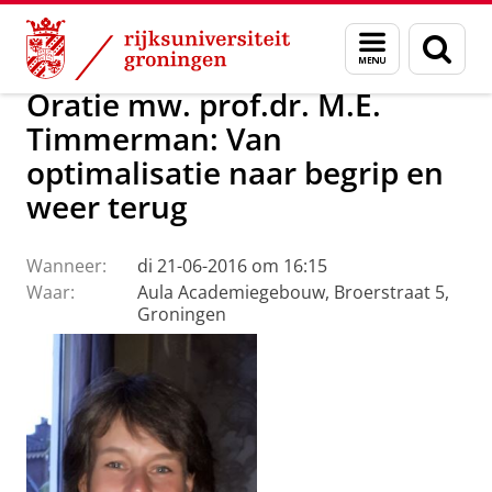
Skip
Skip
Over ons
Actueel
Evenementen
Oraties
Menu
Zoek
to
to
en
Content
Navigation
zoeken
Oratie mw. prof.dr. M.E.
Timmerman: Van
optimalisatie naar begrip en
weer terug
Wanneer:
di 21-06-2016 om 16:15
Waar:
Aula Academiegebouw, Broerstraat 5,
Groningen