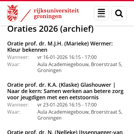
Skip
Skip
Over ons
Actueel
Evenementen
Oraties
Menu
Zoek
to
to
en
Content
Navigation
zoeken
Oraties 2026 (archief)
Oratie prof. dr. M.J.H. (Marieke) Wermer:
Kleur bekennen
Wanneer:
vr 16-01-2026 16:15 - 17:00
Waar:
Aula Academiegebouw, Broerstraat 5,
Groningen
Oratie prof. dr. K.A. (Klaske) Glashouwer |
Naar de kern: Samen werken aan betere zorg
voor jeugdigen met een eetstoornis
Wanneer:
vr 23-01-2026 16:15 - 17:00
Waar:
Aula Academiegebouw, Broerstraat 5,
Groningen
Oratie prof. dr. N. (Nelleke) IJssennagger-van