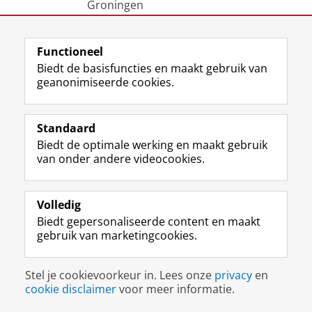
Groningen
Functioneel
View this page in:
English
Biedt de basisfuncties en maakt gebruik van
geanonimiseerde cookies.
F
L
R
I
Y
Volg de RUG
a
i
S
n
o
Standaard
c
n
S
s
u
Biedt de optimale werking en maakt gebruik
e
k
-
t
T
Studiekiezers
van onder andere videocookies.
b
e
f
a
u
Maatschappij/bedrijven
o
d
e
g
b
o
I
e
r
e
Alumni
k
n
d
a
-
Volledig
p
-
R
m
k
Biedt gepersonaliseerde content en maakt
Over ons
a
p
i
-
a
gebruik van marketingcookies.
g
a
j
a
n
i
g
k
c
a
Disclaimer & Copyright
Privacy
Cookies
n
i
s
c
a
Stel je cookievoorkeur in. Lees onze
privacy
en
Inloggen
a
n
u
o
l
cookie disclaimer
voor meer informatie.
R
a
n
u
R