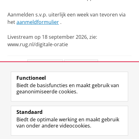
Aanmelden s.v.p. uiterlijk een week van tevoren via
het
aanmeldformulier
.
Livestream op 18 september 2026, zie:
www.rug.nl/digitale-oratie
Deel dit
Facebook
LinkedIn
Functioneel
View this page in:
English
Biedt de basisfuncties en maakt gebruik van
geanonimiseerde cookies.
F
L
R
I
Y
Volg de RUG
a
i
S
n
o
Standaard
c
n
S
s
u
Biedt de optimale werking en maakt gebruik
e
k
-
t
T
Studiekiezers
van onder andere videocookies.
b
e
f
a
u
Maatschappij/bedrijven
o
d
e
g
b