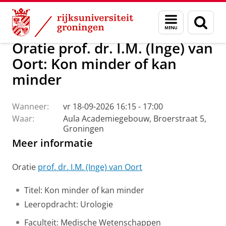
Skip
Skip
Over ons
Actueel
Evenementen
Oraties
Menu
Zoek
to
to
en
Content
Navigation
zoeken
Oratie prof. dr. I.M. (Inge) van
Oort: Kon minder of kan
minder
Wanneer:
vr 18-09-2026 16:15 - 17:00
Waar:
Aula Academiegebouw, Broerstraat 5,
Groningen
Meer informatie
Oratie
prof. dr. I.M. (Inge) van Oort
Titel: Kon minder of kan minder
Leeropdracht: Urologie
Faculteit: Medische Wetenschappen