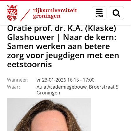
Skip
Skip
Over ons
Actueel
Evenementen
Oraties
Menu
Zoek
to
to
en
Content
Navigation
zoeken
Oratie prof. dr. K.A. (Klaske)
Glashouwer | Naar de kern:
Samen werken aan betere
zorg voor jeugdigen met een
eetstoornis
Wanneer:
vr 23-01-2026 16:15 - 17:00
Waar:
Aula Academiegebouw, Broerstraat 5,
Groningen