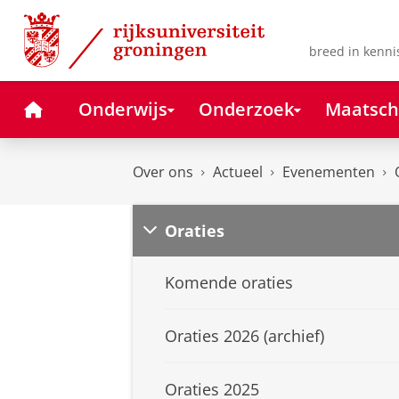
Skip
Skip
to
to
Content
Navigation
breed in kenni
Home
Onderwijs
Onderzoek
Maatsch
Over ons
Actueel
Evenementen
Oraties
Komende oraties
Oraties 2026 (archief)
Oraties 2025