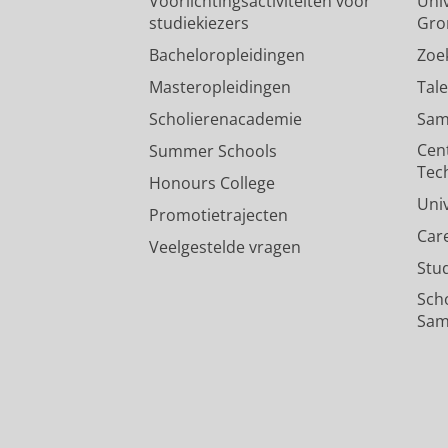
Voorlichtingsactiviteiten voor
Univ
studiekiezers
Gro
Bacheloropleidingen
Zoe
Masteropleidingen
Tal
Scholierenacademie
Sam
Cen
Summer Schools
Tec
Honours College
Uni
Promotietrajecten
Car
Veelgestelde vragen
Stu
Sch
Sam