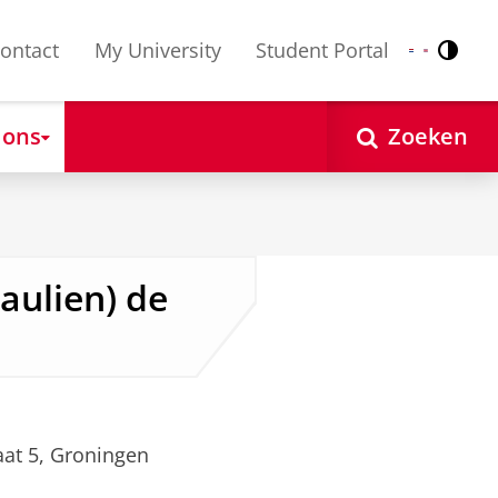
ontact
My University
Student Portal
Contr
Nederlands
English
 ons
Zoeken
Paulien) de
at 5, Groningen