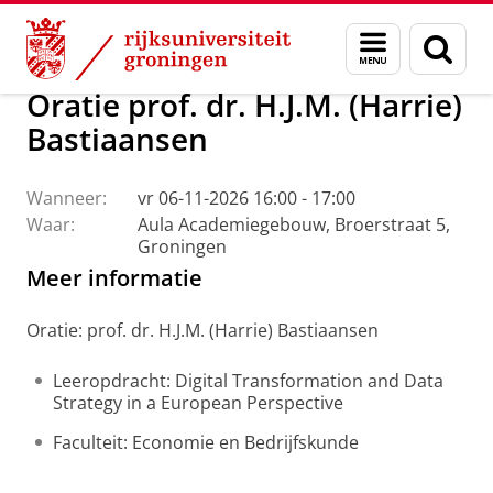
Skip
Skip
Over ons
Actueel
Evenementen
Oraties
Menu
Zoek
to
to
en
Content
Navigation
zoeken
Oratie prof. dr. H.J.M. (Harrie)
Bastiaansen
Wanneer:
vr 06-11-2026 16:00 - 17:00
Waar:
Aula Academiegebouw, Broerstraat 5,
Groningen
Meer informatie
Oratie: prof. dr. H.J.M. (Harrie) Bastiaansen
Leeropdracht: Digital Transformation and Data
Strategy in a European Perspective
Faculteit: Economie en Bedrijfskunde