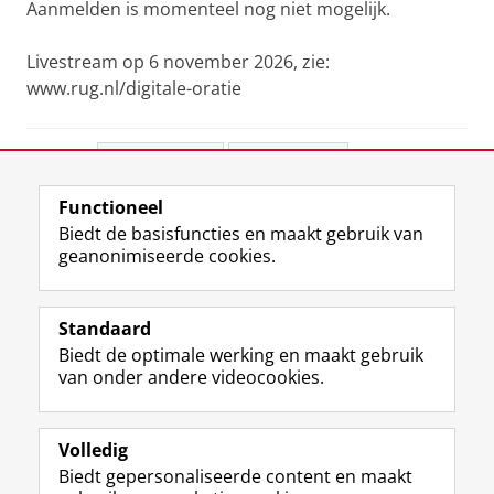
Aanmelden is momenteel nog niet mogelijk.
Livestream op 6 november 2026, zie:
www.rug.nl/digitale-oratie
Deel dit
Facebook
LinkedIn
Functioneel
View this page in:
English
Biedt de basisfuncties en maakt gebruik van
geanonimiseerde cookies.
F
L
R
I
Y
Volg de RUG
a
i
S
n
o
Standaard
c
n
S
s
u
Biedt de optimale werking en maakt gebruik
e
k
-
t
T
Studiekiezers
van onder andere videocookies.
b
e
f
a
u
Maatschappij/bedrijven
o
d
e
g
b
o
I
e
r
e
Alumni
k
n
d
a
-
Volledig
p
-
R
m
k
Biedt gepersonaliseerde content en maakt
Over ons
a
p
i
-
a