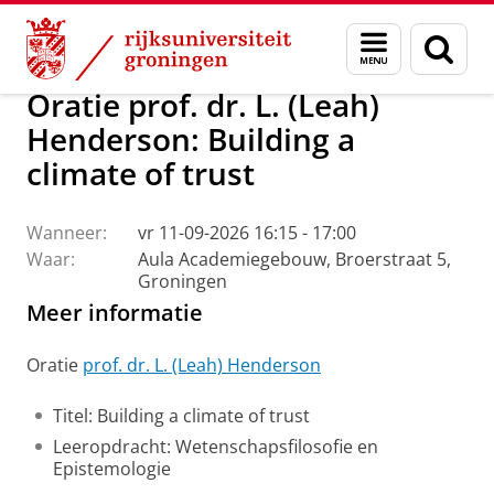
Skip
Skip
Over ons
Actueel
Evenementen
Oraties
Menu
Zoek
to
to
en
Content
Navigation
zoeken
Oratie prof. dr. L. (Leah)
Henderson: Building a
climate of trust
Wanneer:
vr 11-09-2026 16:15 - 17:00
Waar:
Aula Academiegebouw, Broerstraat 5,
Groningen
Meer informatie
Oratie
prof. dr. L. (Leah) Henderson
Titel: Building a climate of trust
Leeropdracht: Wetenschapsfilosofie en
Epistemologie