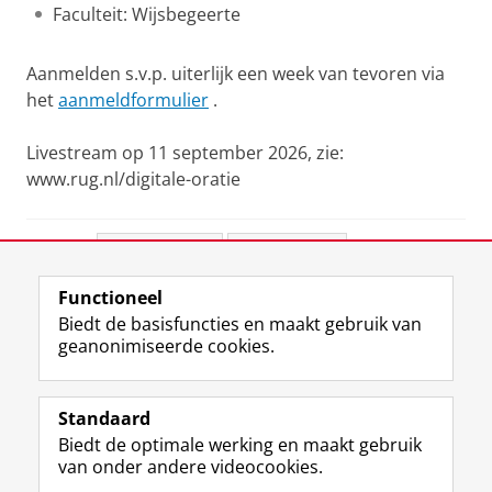
Faculteit: Wijsbegeerte
Aanmelden s.v.p. uiterlijk een week van tevoren via
het
aanmeldformulier
.
Livestream op 11 september 2026, zie:
www.rug.nl/digitale-oratie
Deel dit
Facebook
LinkedIn
Functioneel
View this page in:
English
Biedt de basisfuncties en maakt gebruik van
geanonimiseerde cookies.
F
L
R
I
Y
Volg de RUG
a
i
S
n
o
Standaard
c
n
S
s
u
Biedt de optimale werking en maakt gebruik
e
k
-
t
T
Studiekiezers
van onder andere videocookies.
b
e
f
a
u