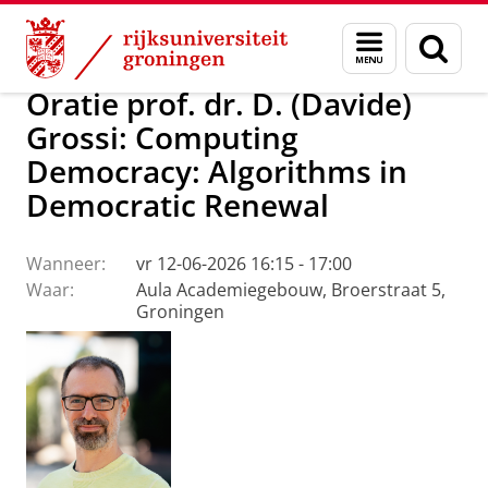
Skip
Skip
Over ons
Actueel
Evenementen
Oraties
Menu
Zoek
to
to
en
Content
Navigation
zoeken
Oratie prof. dr. D. (Davide)
Grossi: Computing
Democracy: Algorithms in
Democratic Renewal
Wanneer:
vr 12-06-2026 16:15 - 17:00
Waar:
Aula Academiegebouw, Broerstraat 5,
Groningen