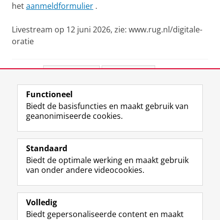
het
aanmeldformulier
.
Livestream op 12 juni 2026, zie: www.rug.nl/digitale-
oratie
Deel dit
Facebook
LinkedIn
Functioneel
View this page in:
English
Biedt de basisfuncties en maakt gebruik van
geanonimiseerde cookies.
F
L
R
I
Y
Volg de RUG
a
i
S
n
o
Standaard
c
n
S
s
u
Biedt de optimale werking en maakt gebruik
e
k
-
t
T
Studiekiezers
van onder andere videocookies.
b
e
f
a
u
Maatschappij/bedrijven
o
d
e
g
b
o
I
e
r
e
Alumni
k
n
d
a
-
Volledig
p
-
R
m
k
Biedt gepersonaliseerde content en maakt
Over ons