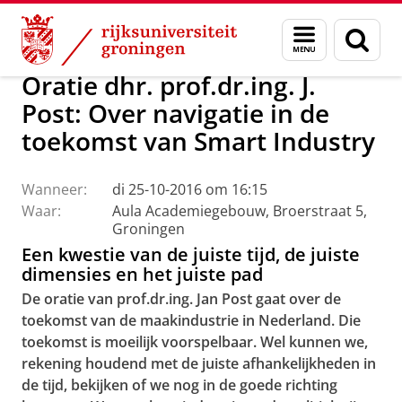
Skip
Skip
Over ons
Actueel
Evenementen
Oraties
Menu
Zoek
to
to
en
Content
Navigation
zoeken
Oratie dhr. prof.dr.ing. J.
Post: Over navigatie in de
toekomst van Smart Industry
Wanneer:
di 25-10-2016 om 16:15
Waar:
Aula Academiegebouw, Broerstraat 5,
Groningen
Een kwestie van de juiste tijd, de juiste
dimensies en het juiste pad
De oratie van prof.dr.ing. Jan Post gaat over de
toekomst van de maakindustrie in Nederland. Die
toekomst is moeilijk voorspelbaar. Wel kunnen we,
rekening houdend met de juiste afhankelijkheden in
de tijd, bekijken of we nog in de goede richting