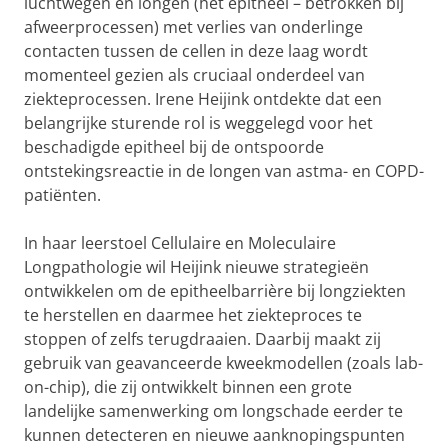
luchtwegen en longen (het epitheel – betrokken bij
afweerprocessen) met verlies van onderlinge
contacten tussen de cellen in deze laag wordt
momenteel gezien als cruciaal onderdeel van
ziekteprocessen. Irene Heijink ontdekte dat een
belangrijke sturende rol is weggelegd voor het
beschadigde epitheel bij de ontspoorde
ontstekingsreactie in de longen van astma- en COPD-
patiënten.
In haar leerstoel Cellulaire en Moleculaire
Longpathologie wil Heijink nieuwe strategieën
ontwikkelen om de epitheelbarrière bij longziekten
te herstellen en daarmee het ziekteproces te
stoppen of zelfs terugdraaien. Daarbij maakt zij
gebruik van geavanceerde kweekmodellen (zoals lab-
on-chip), die zij ontwikkelt binnen een grote
landelijke samenwerking om longschade eerder te
kunnen detecteren en nieuwe aanknopingspunten