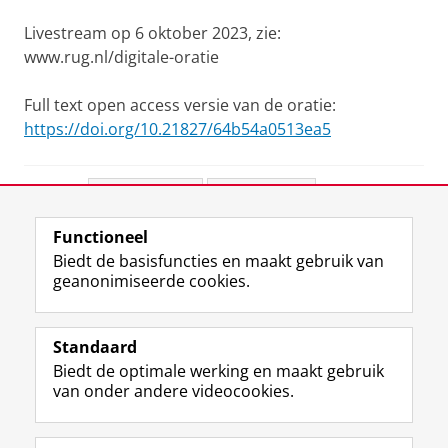
Livestream op 6 oktober 2023, zie:
www.rug.nl/digitale-oratie
Full text open access versie van de oratie:
https://doi.org/10.21827/64b54a0513ea5
Deel dit
Facebook
LinkedIn
Functioneel
View this page in:
English
Biedt de basisfuncties en maakt gebruik van
geanonimiseerde cookies.
F
L
R
I
Y
Volg de RUG
a
i
S
n
o
Standaard
c
n
S
s
u
Biedt de optimale werking en maakt gebruik
e
k
-
t
T
Studiekiezers
van onder andere videocookies.
b
e
f
a
u
Maatschappij/bedrijven
o
d
e
g
b
o
I
e
r
e