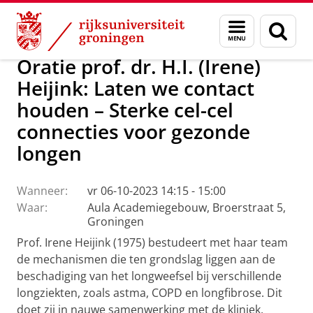
Skip
Skip
Over ons
Actueel
Evenementen
Oraties
Menu
Zoek
to
to
en
Content
Navigation
zoeken
Oratie prof. dr. H.I. (Irene)
Heijink: Laten we contact
houden – Sterke cel-cel
connecties voor gezonde
longen
Wanneer:
vr 06-10-2023 14:15 - 15:00
Waar:
Aula Academiegebouw, Broerstraat 5,
Groningen
Prof. Irene Heijink (1975) bestudeert met haar team
de mechanismen die ten grondslag liggen aan de
beschadiging van het longweefsel bij verschillende
longziekten, zoals astma, COPD en longfibrose. Dit
doet zij in nauwe samenwerking met de kliniek,