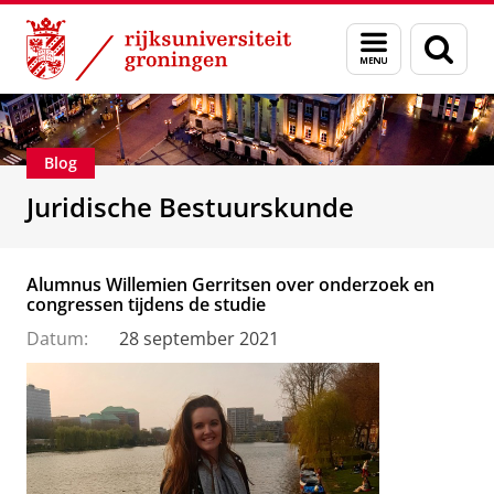
Skip
Skip
Over ons
Voorlichting
Menu
Zoek
to
to
en
Content
Navigation
zoeken
Blog
Juridische Bestuurskunde
Alumnus Willemien Gerritsen over onderzoek en
congressen tijdens de studie
Datum:
28 september 2021