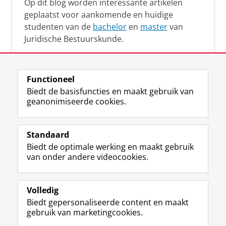
Op dit blog worden interessante artikelen
geplaatst voor aankomende en huidige
studenten van de
bachelor
en
master
van
Juridische Bestuurskunde.
Functioneel
Biedt de basisfuncties en maakt gebruik van
geanonimiseerde cookies.
F
L
R
I
Y
Volg de RUG
a
i
S
n
o
Standaard
c
n
S
s
u
Biedt de optimale werking en maakt gebruik
e
k
-
t
T
Studiekiezers
van onder andere videocookies.
b
e
f
a
u
Maatschappij/bedrijven
o
d
e
g
b
o
I
e
r
e
Alumni
k
n
d
a
-
Volledig
p
-
R
m
k
Biedt gepersonaliseerde content en maakt
Over ons
a
p
i
-
a
gebruik van marketingcookies.
g
a
j
a
n