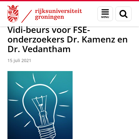
Skip
Skip
Over ons
Faculty of Science and Engineering
Nieuws
Menu
Zoek
to
to
en
Content
Navigation
zoeken
Vidi-beurs voor FSE-
onderzoekers Dr. Kamenz en
Dr. Vedantham
15 juli 2021