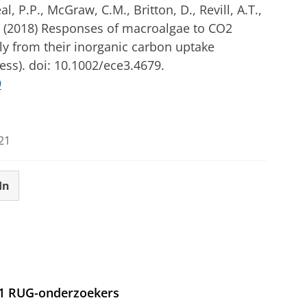
l, P.P., McGraw, C.M., Britton, D., Revill, A.T.,
.L. (2018) Responses of macroalgae to CO2
ly from their inorganic carbon uptake
ess). doi: 10.1002/ece3.4679.
9
21
In
21 RUG-onderzoekers