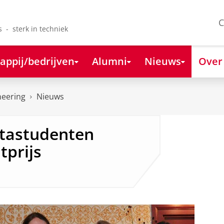
C
s - sterk in techniek
appij/bedrijven
Alumni
Nieuws
Over
neering
Nieuws
ètastudenten
tprijs