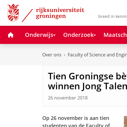
Skip
Skip
to
to
Content
Navigation
breed in kenni
Home
Onderwijs
Onderzoek
Maatsch
Over ons
Faculty of Science and Engi
Tien Groningse b
winnen Jong Talen
26 november 2018
Op 26 november is aan tien
studenten van de Faculty of