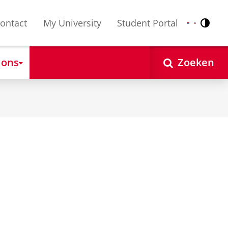
ontact
My University
Student Portal
Contr
Nederlands
English
 ons
Zoeken