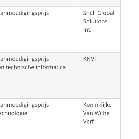
Aanmoedigingsprijs
Shell Global
Solutions
Int.
Aanmoedigingsprijs
KNVI
en technische informatica
Aanmoedigingsprijs
Koninklijke
echnologie
Van Wijhe
Verf