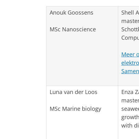
Anouk Goossens
Shell 
master
MSc Nanoscience
Schott
Comput
Meer o
elektr
Samenv
Luna van der Loos
Enza Z
master
MSc Marine biology
seawee
growth
with d