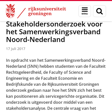
Skip
Skip
Over ons
Faculty of Science and Engineering
Nieuws
Menu
Zoek
to
to
en
Content
Navigation
zoeken
Stakeholdersonderzoek voor
het Samenwerkingsverband
Noord-Nederland
17 juli 2017
In opdracht van het Samenwerkingsverband Noord-
Nederland (SNN) hebben studenten van de Faculteit
Rechtsgeleerdheid, de Faculty of Science and
Engineering en de Faculteit Economie en
Bedrijfskunde van de Rijksuniversiteit Groningen
onderzoek gedaan naar hoe het SNN zich het best
kan positioneren als servicegerichte organisatie. Dit
onderzoek is uitgevoerd door middel van een
stakeholdersanalyse. De centrale vraag van het