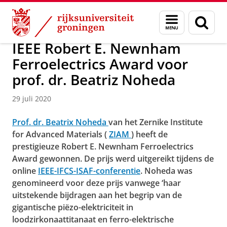
Skip
Skip
Over ons
Faculty of Science and Engineering
Nieuws
Menu
Zoek
to
to
en
Content
Navigation
zoeken
IEEE Robert E. Newnham
Ferroelectrics Award voor
prof. dr. Beatriz Noheda
29 juli 2020
Prof. dr. Beatrix Noheda
van het Zernike Institute
for Advanced Materials (
ZIAM
) heeft de
prestigieuze Robert E. Newnham Ferroelectrics
Award gewonnen.
De prijs werd uitgereikt tijdens de
online
IEEE-IFCS-ISAF-conferentie
. Noheda was
genomineerd voor deze prijs vanwege ‘haar
uitstekende bijdragen aan het begrip van de
gigantische piëzo-elektriciteit in
loodzirkonaattitanaat en ferro-elektrische