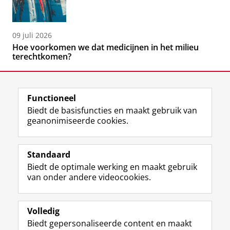
09 juli 2026
Hoe voorkomen we dat medicijnen in het milieu
terechtkomen?
Functioneel
Biedt de basisfuncties en maakt gebruik van
geanonimiseerde cookies.
F
L
R
I
Y
Volg de RUG
a
i
S
n
o
Standaard
c
n
S
s
u
Biedt de optimale werking en maakt gebruik
e
k
-
t
T
Studiekiezers
van onder andere videocookies.
b
e
f
a
u
Maatschappij/bedrijven
o
d
e
g
b
o
I
e
r
e
Alumni
k
n
d
a
-
Volledig
p
-
R
m
k
Biedt gepersonaliseerde content en maakt
Over ons