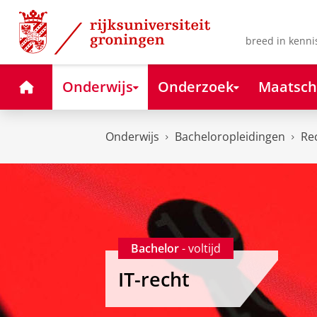
Skip
Skip
to
to
Content
Navigation
breed in kenni
Home
Onderwijs
Onderzoek
Maatsch
Onderwijs
Bacheloropleidingen
Re
Bachelor
- voltijd
IT-recht