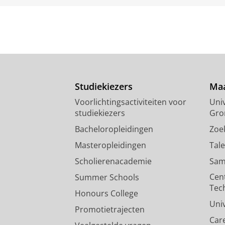
Studiekiezers
Maa
Voorlichtingsactiviteiten voor
Univ
studiekiezers
Gro
Bacheloropleidingen
Zoe
Masteropleidingen
Tal
Scholierenacademie
Sam
Cen
Summer Schools
Tec
Honours College
Uni
Promotietrajecten
Car