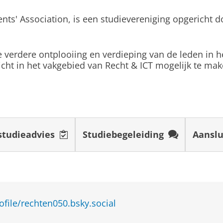
ents' Association, is een studievereniging opgericht 
van de Rijksuniversiteit Groningen heeft met meer dan
een studiekeuze is een grote stap die best lastig kan
t alle studies op een rijtje gezet. De studies die mij 
 verdere ontplooiing en verdieping van de leden in h
n er een aantal studies over, en die heb ik bezocht 
icht in het vakgebied van Recht & ICT mogelijk te mak
rs over mijn studiekeuze gehad en de overwegingen u
en en het lezen van uitgebreide studiegidsen, heb i
et leukste aan rechten studeren is dat het een studie 
schappelijke vraagstukken. Door je te verdiepen in 
 te denken, je argumenten helder onder woorden te bre
n als advocaat, rechter, bedrijfsjurist of beleidsmake
studieadvies
Studiebegeleiding
Aanslu
t het noorden van Drenthe kom, was het een logische
 het studentenleven! Met talloze studentenverenigin
st zit de Faculteit Rechtsgeleerdheid in het stadscent
ofile/rechten050.bsky.social
chelor IT-recht ben ik van plan om de aansluitende IT