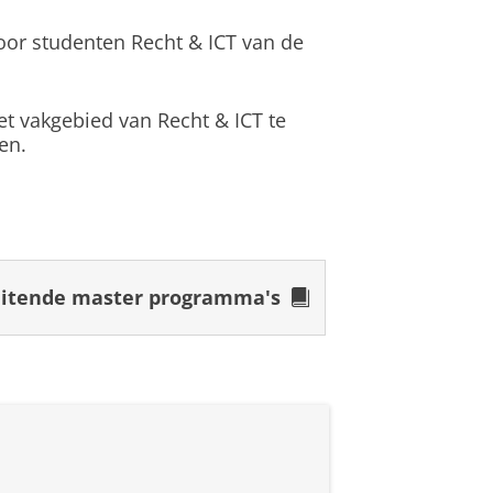
door studenten Recht & ICT van de
 50 universiteiten wereldwijd
 zijn. Om mij hierop goed te
niet leuk leken, streepte ik
et vakgebied van Recht & ICT te
op de Open Dagen. Daarnaast
en.
itgebreid besproken. Na het
k mijn keuze kunnen maken!
is die je uitdaagt om na te
complexe juridische
ngen en je standpunt te
r; met een rechtenstudie heb je
itende master programma's
 stap om aan de RUG te
gen, cafés en evenementen is er
rum, dus na je college kan je zo
-recht master te volgen. Qua