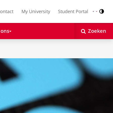
ontact
My University
Student Portal
Contr
Nederlands
English
 ons
Zoeken