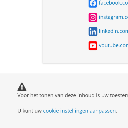
facebook.c
werk ben ik er nog niet uit wat 
→
Tip
: Het is normaal om twijf
instagram.
achter staat en waar je je voor 
welke vakken je op de middelba
linkedin.c
meer over te leren.
youtube.co
Voor het tonen van deze inhoud is uw toeste
U kunt uw
cookie instellingen aanpassen
.