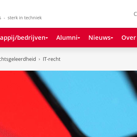
C
s - sterk in techniek
appij/bedrijven
Alumni
Nieuws
Over
chtsgeleerdheid
IT-recht