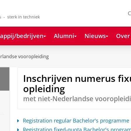
C
s - sterk in techniek
appij/bedrijven
Alumni
Nieuws
Over
rlandse vooropleiding
Inschrijven numerus fix
opleiding
met niet-Nederlandse vooropleid
Registration regular Bachelor's programme
Registration fixed-quota Bachelor's progr