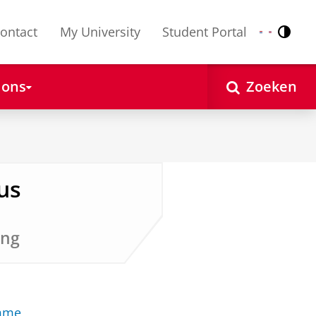
ontact
My University
Student Portal
Contr
Nederlands
English
 ons
Zoeken
us
ing
amme