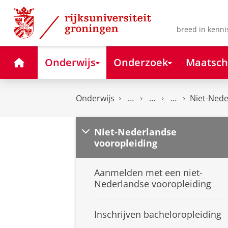
Skip
Skip
to
to
Content
Navigation
breed in kenni
Home
Onderwijs
Onderzoek
Maatsch
Onderwijs
Niet-Nede
Niet-Nederlandse
vooropleiding
Aanmelden met een niet-
Nederlandse vooropleiding
Inschrijven bacheloropleiding