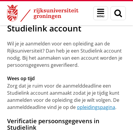
Skip
Skip
Onderwijs
Praktische zaken
Menu
Zoek
to
to
en
Content
Navigation
zoeken
Studielink account
Wil je je aanmelden voor een opleiding aan de
Rijksuniversiteit? Dan heb je een Studielink account
nodig. Bij het aanmaken van een account worden je
persoonsgegevens geverifieerd.
Wees op tijd
Zorg dat je ruim voor de aanmelddeadline een
Studielink account aanmaakt zodat je je tijdig kunt
aanmelden voor de opleiding die je wilt volgen. De
aanmelddeadline vind je op de
opleidingspagina
.
Verificatie persoonsgegevens in
Studielink