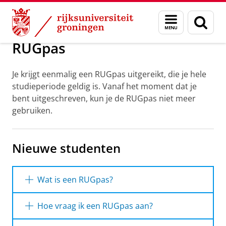
Skip
Skip
Onderwijs
Praktische zaken
Menu
Zoek
to
to
en
Content
Navigation
zoeken
RUGpas
Je krijgt eenmalig een RUGpas uitgereikt, die je hele
studieperiode geldig is. Vanaf het moment dat je
bent uitgeschreven, kun je de RUGpas niet meer
gebruiken.
Nieuwe studenten
Wat is een RUGpas?
De RUGpas (universiteitskaart) is een plastic
Hoe vraag ik een RUGpas aan?
kaart op bankpasformaat met een
ingebouwde chip. Op de kaart staan je foto,
Om een RUGpas te ontvangen moet je volledig