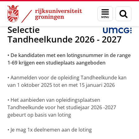
Skip
Skip
Over ons
Tandheelkunde
Menu
Zoek
to
to
en
Content
Navigation
zoeken
Selectie
Tandheelkunde 2026 - 2027
• De kandidaten met een lotingsnummer in de range
1-69 krijgen een studieplaats aangeboden
• Aanmelden voor de opleiding Tandheelkunde kan
van 1 oktober 2025 tot en met 15 januari 2026
• Het aanbieden van opleidingsplaatsen
Tandheelkunde voor het studiejaar 2026 -2027
gebeurt op basis van loting
• Je mag 1x deelnemen aan de loting