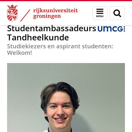
Skip
Skip
Over ons
Tandheelkunde
Menu
Zoek
to
to
en
Content
Navigation
zoeken
Studentambassadeurs
Tandheelkunde
Studiekiezers en aspirant studenten:
Welkom!