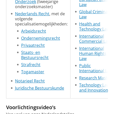
Onderzoek
(tweejarige
Law
onderzoeksmaster)
Global Criminal
Nederlands Recht
, met de
Law
volgende
specialisatiemogelijkheden:
Health and
Technology Law
Arbeidsrecht
International
Ondernemingsrecht
Commercial Law
Privaatrecht
International
Staats- en
Human Rights
Bestuursrecht
Law
Strafrecht
Public
International Law
Togamaster
Research Master
Notarieel Recht
Technology Law
Juridische Bestuurskunde
and Innovation
Voorlichtingsvideo’s