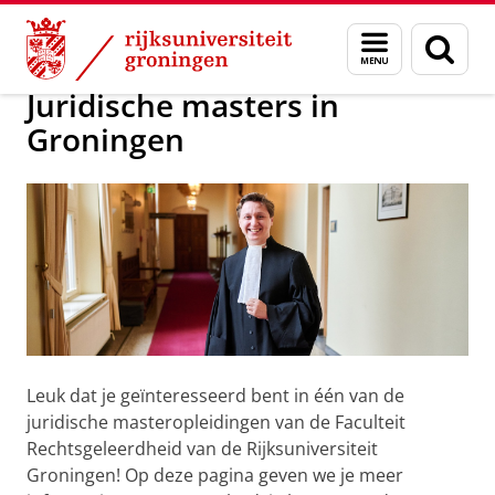
Skip
Skip
Over ons
Master
Menu
Zoek
to
to
en
Content
Navigation
zoeken
Juridische masters in
Groningen
Leuk dat je geïnteresseerd bent in één van de
juridische masteropleidingen van de Faculteit
Rechtsgeleerdheid van de Rijksuniversiteit
Groningen! Op deze pagina geven we je meer